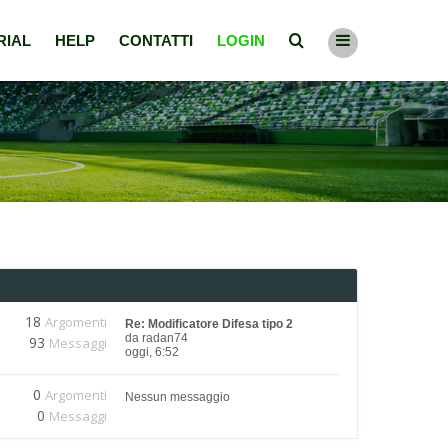
RIAL
HELP
CONTATTI
LOGIN
18
Argomenti
Re: Modificatore Difesa tipo 2
da
radan74
93
Messaggi
oggi, 6:52
0
Argomenti
Nessun messaggio
0
Messaggi