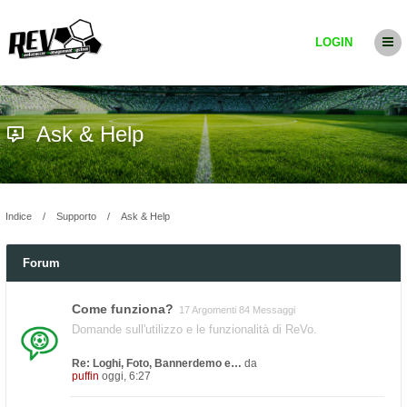
LOGIN
Ask & Help
Indice
Supporto
Ask & Help
Forum
Come funziona?
17 Argomenti 84 Messaggi
Domande sull'utilizzo e le funzionalità di ReVo.
Re: Loghi, Foto, Bannerdemo e…
da
puffin
oggi, 6:27