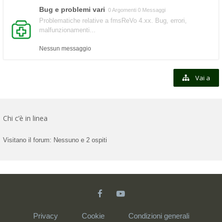
Bug e problemi vari
0 Argomenti 0 Messaggi
Problematiche relative a fmsReVo 4.xx. Bug, errori,
malfunzionamenti...
Nessun messaggio
Vai a
Chi c’è in linea
Visitano il forum: Nessuno e 2 ospiti
Privacy
Cookie
Condizioni generali