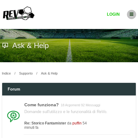
LOGIN
Ask & Help
Indice
Supporto
Ask & Help
Forum
Come funziona?
18 Argomenti 92 Messaggi
Domande sull'utilizzo e le funzionalità di ReVo.
Re: Storico Fantamister
da
puffin
54
minuti fa