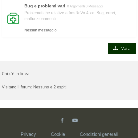
Bug e problemi vari
0 Argomenti 0 Messaggi
Problematiche relative a fmsReVo 4.xx. Bug, errori,
malfunzionamenti...
Nessun messaggio
Vai a
Chi c’è in linea
Visitano il forum: Nessuno e 2 ospiti
Privacy
Cookie
Condizioni generali