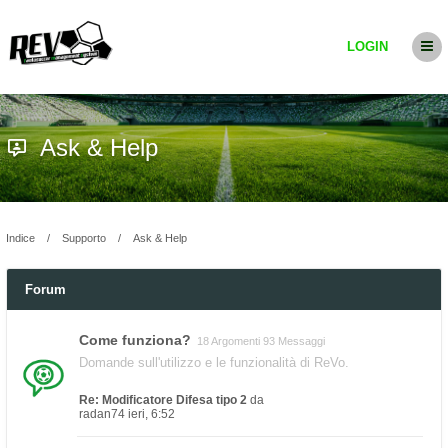
LOGIN
Ask & Help
Indice
Supporto
Ask & Help
Forum
Come funziona?
18 Argomenti 93 Messaggi
Domande sull'utilizzo e le funzionalità di ReVo.
Re: Modificatore Difesa tipo 2
da
radan74
ieri, 6:52