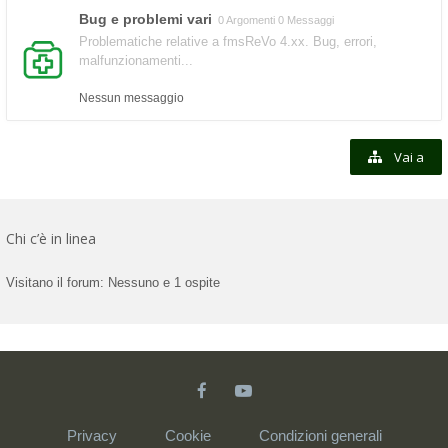
Bug e problemi vari
0 Argomenti 0 Messaggi
Problematiche relative a fmsReVo 4.xx. Bug, errori,
malfunzionamenti...
Nessun messaggio
Vai a
Chi c’è in linea
Visitano il forum: Nessuno e 1 ospite
Privacy
Cookie
Condizioni generali