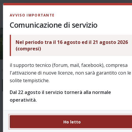
LOGIN
AVVISO IMPORTANTE
Comunicazione di servizio
Nel periodo tra il 16 agosto ed il 21 agosto 2026
Ask & Help
(compresi)
il supporto tecnico (forum, mail, facebook), compresa
Indice
Supporto
Ask & Help
l'attivazione di nuove licenze, non sarà garantito con le
solite tempistiche.
Forum
Dal 22 agosto il servizio tornerà alla normale
operatività.
Come funziona?
18 Argomenti 99 Messaggi
Domande sull'utilizzo e le funzionalità di ReVo.
Re: Panchina lunga e 5 sostit…
da
Ho letto
puffin
ieri, 12:49