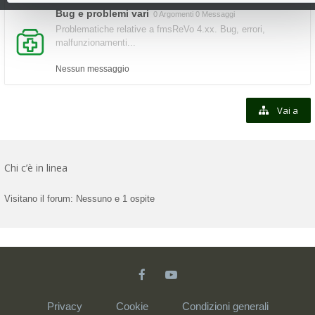
Bug e problemi vari
0 Argomenti 0 Messaggi
Problematiche relative a fmsReVo 4.xx. Bug, errori,
malfunzionamenti...
Nessun messaggio
Vai a
Chi c’è in linea
Visitano il forum: Nessuno e 1 ospite
Privacy
Cookie
Condizioni generali