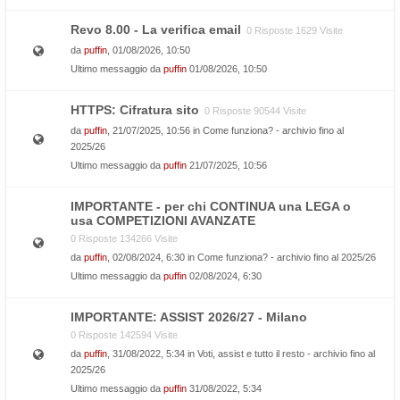
Revo 8.00 - La verifica email
0 Risposte 1629 Visite
da
puffin
, 01/08/2026, 10:50
Ultimo messaggio da
puffin
01/08/2026, 10:50
HTTPS: Cifratura sito
0 Risposte 90544 Visite
da
puffin
, 21/07/2025, 10:56 in
Come funziona? - archivio fino al
2025/26
Ultimo messaggio da
puffin
21/07/2025, 10:56
IMPORTANTE - per chi CONTINUA una LEGA o
usa COMPETIZIONI AVANZATE
0 Risposte 134266 Visite
da
puffin
, 02/08/2024, 6:30 in
Come funziona? - archivio fino al 2025/26
Ultimo messaggio da
puffin
02/08/2024, 6:30
IMPORTANTE: ASSIST 2026/27 - Milano
0 Risposte 142594 Visite
da
puffin
, 31/08/2022, 5:34 in
Voti, assist e tutto il resto - archivio fino al
2025/26
Ultimo messaggio da
puffin
31/08/2022, 5:34