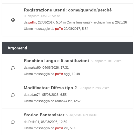
Registrazione utenti: come/quando/perchè
0 Risposte 135123 Visite
da
puffin
, 22/08/2017, 5:54 in
Come funziona? - archivio fino al 2025/26
Ultimo messaggio da
puffin
22/08/2017, 5:54
Argomenti
Panchina lunga e 5 sostituzioni
8 Risposte 181 Visite
da
malex90
, 04/08/2026, 17:31
Ultimo messaggio da
puffin
oggi, 12:49
Modificatore Difesa tipo 2
6 Risposte 298 Visite
da
radan74
, 05/08/2026, 6:55
Ultimo messaggio da
radan74
ieri, 6:52
Storico Fantamister
5 Risposte 169 Visite
da
Delle91
, 06/08/2026, 12:59
Ultimo messaggio da
puffin
ieri, 5:05