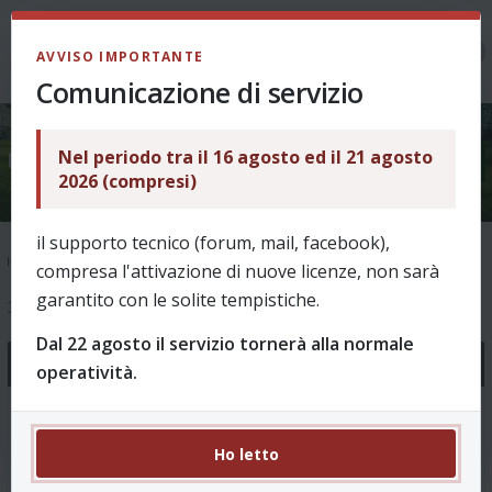
LOGIN
AVVISO IMPORTANTE
Comunicazione di servizio
Nel periodo tra il 16 agosto ed il 21 agosto
Come funziona?
2026 (compresi)
il supporto tecnico (forum, mail, facebook),
Indice
Supporto
Ask & Help
Come funziona?
compresa l'attivazione di nuove licenze, non sarà
garantito con le solite tempistiche.
16 argomenti
Dal 22 agosto il servizio tornerà alla normale
Annunci
operatività.
Novità Revo 8.00 - Stagione 2026/27
0 Risposte 1607 Visite
Ho letto
da
puffin
, 01/08/2026, 10:52
Ultimo messaggio da
puffin
01/08/2026, 10:52