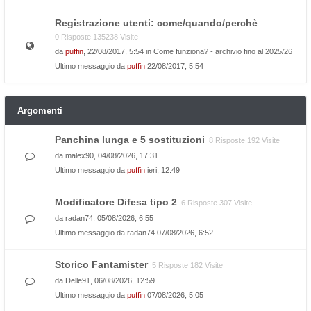
Registrazione utenti: come/quando/perchè
0 Risposte 135238 Visite
da
puffin
, 22/08/2017, 5:54 in
Come funziona? - archivio fino al 2025/26
Ultimo messaggio da
puffin
22/08/2017, 5:54
Argomenti
Panchina lunga e 5 sostituzioni
8 Risposte 192 Visite
da
malex90
, 04/08/2026, 17:31
Ultimo messaggio da
puffin
ieri, 12:49
Modificatore Difesa tipo 2
6 Risposte 307 Visite
da
radan74
, 05/08/2026, 6:55
Ultimo messaggio da
radan74
07/08/2026, 6:52
Storico Fantamister
5 Risposte 182 Visite
da
Delle91
, 06/08/2026, 12:59
Ultimo messaggio da
puffin
07/08/2026, 5:05