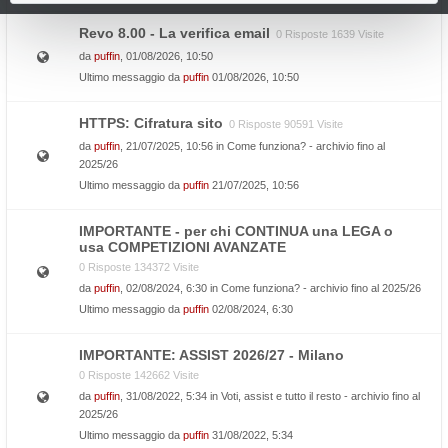
Revo 8.00 - La verifica email
0 Risposte 1639 Visite
da
puffin
, 01/08/2026, 10:50
Ultimo messaggio da
puffin
01/08/2026, 10:50
HTTPS: Cifratura sito
0 Risposte 90591 Visite
da
puffin
, 21/07/2025, 10:56 in
Come funziona? - archivio fino al
2025/26
Ultimo messaggio da
puffin
21/07/2025, 10:56
IMPORTANTE - per chi CONTINUA una LEGA o
usa COMPETIZIONI AVANZATE
0 Risposte 134372 Visite
da
puffin
, 02/08/2024, 6:30 in
Come funziona? - archivio fino al 2025/26
Ultimo messaggio da
puffin
02/08/2024, 6:30
IMPORTANTE: ASSIST 2026/27 - Milano
0 Risposte 142662 Visite
da
puffin
, 31/08/2022, 5:34 in
Voti, assist e tutto il resto - archivio fino al
2025/26
Ultimo messaggio da
puffin
31/08/2022, 5:34