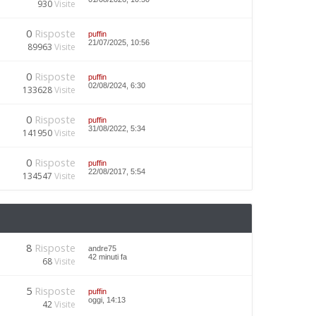
930
Visite
0
Risposte
puffin
21/07/2025, 10:56
89963
Visite
0
Risposte
puffin
02/08/2024, 6:30
133628
Visite
0
Risposte
puffin
31/08/2022, 5:34
141950
Visite
0
Risposte
puffin
22/08/2017, 5:54
134547
Visite
8
Risposte
andre75
42 minuti fa
68
Visite
5
Risposte
puffin
oggi, 14:13
42
Visite