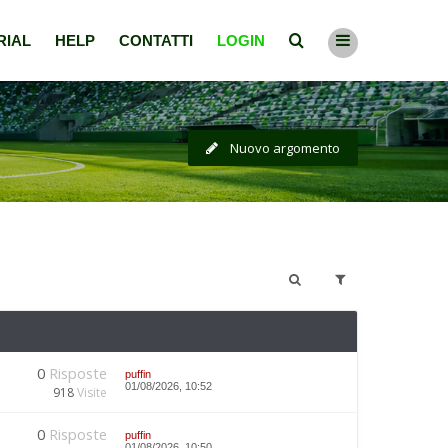
RIAL
HELP
CONTATTI
LOGIN
Nuovo argomento
0
Risposte
puffin
01/08/2026, 10:52
918
Visite
0
Risposte
puffin
01/08/2026, 10:50