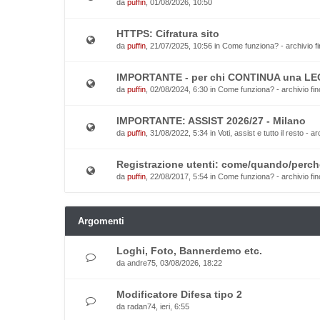
da
puffin
, 01/08/2026, 10:50
HTTPS: Cifratura sito
da
puffin
, 21/07/2025, 10:56 in
Come funziona? - archivio fi
IMPORTANTE - per chi CONTINUA una L
da
puffin
, 02/08/2024, 6:30 in
Come funziona? - archivio fin
IMPORTANTE: ASSIST 2026/27 - Milano
da
puffin
, 31/08/2022, 5:34 in
Voti, assist e tutto il resto - a
Registrazione utenti: come/quando/perch
da
puffin
, 22/08/2017, 5:54 in
Come funziona? - archivio fin
Argomenti
Loghi, Foto, Bannerdemo etc.
da
andre75
, 03/08/2026, 18:22
Modificatore Difesa tipo 2
da
radan74
, ieri, 6:55