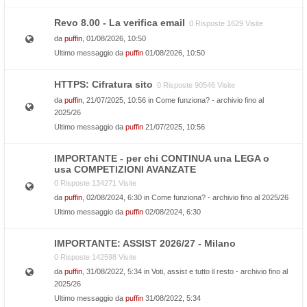
Revo 8.00 - La verifica email
0 Risposte 1629 Visite
da
puffin
, 01/08/2026, 10:50
Ultimo messaggio da
puffin
01/08/2026, 10:50
HTTPS: Cifratura sito
0 Risposte 90546 Visite
da
puffin
, 21/07/2025, 10:56 in
Come funziona? - archivio fino al
2025/26
Ultimo messaggio da
puffin
21/07/2025, 10:56
IMPORTANTE - per chi CONTINUA una LEGA o
usa COMPETIZIONI AVANZATE
0 Risposte 134271 Visite
da
puffin
, 02/08/2024, 6:30 in
Come funziona? - archivio fino al 2025/26
Ultimo messaggio da
puffin
02/08/2024, 6:30
IMPORTANTE: ASSIST 2026/27 - Milano
0 Risposte 142598 Visite
da
puffin
, 31/08/2022, 5:34 in
Voti, assist e tutto il resto - archivio fino al
2025/26
Ultimo messaggio da
puffin
31/08/2022, 5:34