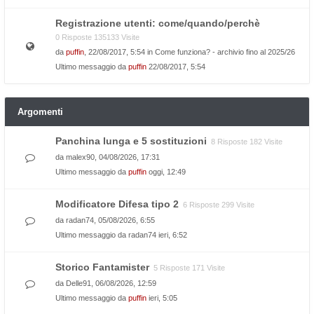
Registrazione utenti: come/quando/perchè
0 Risposte 135133 Visite
da
puffin
, 22/08/2017, 5:54 in
Come funziona? - archivio fino al 2025/26
Ultimo messaggio da
puffin
22/08/2017, 5:54
Argomenti
Panchina lunga e 5 sostituzioni
8 Risposte 182 Visite
da
malex90
, 04/08/2026, 17:31
Ultimo messaggio da
puffin
oggi, 12:49
Modificatore Difesa tipo 2
6 Risposte 299 Visite
da
radan74
, 05/08/2026, 6:55
Ultimo messaggio da
radan74
ieri, 6:52
Storico Fantamister
5 Risposte 171 Visite
da
Delle91
, 06/08/2026, 12:59
Ultimo messaggio da
puffin
ieri, 5:05