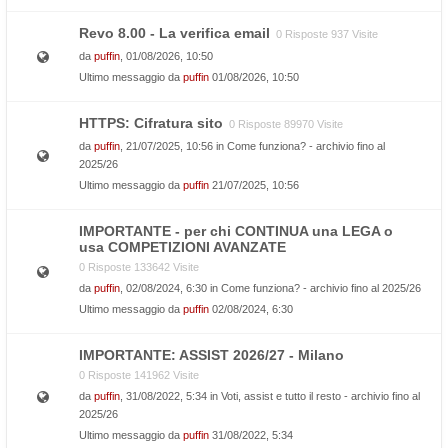
Revo 8.00 - La verifica email
0 Risposte 937 Visite
da
puffin
, 01/08/2026, 10:50
Ultimo messaggio da
puffin
01/08/2026, 10:50
HTTPS: Cifratura sito
0 Risposte 89970 Visite
da
puffin
, 21/07/2025, 10:56 in
Come funziona? - archivio fino al
2025/26
Ultimo messaggio da
puffin
21/07/2025, 10:56
IMPORTANTE - per chi CONTINUA una LEGA o
usa COMPETIZIONI AVANZATE
0 Risposte 133642 Visite
da
puffin
, 02/08/2024, 6:30 in
Come funziona? - archivio fino al 2025/26
Ultimo messaggio da
puffin
02/08/2024, 6:30
IMPORTANTE: ASSIST 2026/27 - Milano
0 Risposte 141962 Visite
da
puffin
, 31/08/2022, 5:34 in
Voti, assist e tutto il resto - archivio fino al
2025/26
Ultimo messaggio da
puffin
31/08/2022, 5:34