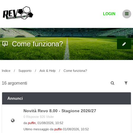
LOGIN
Come funziona?
Indice
Supporto
Ask & Help
Come funziona?
16 argomenti
Annunci
Novità Revo 8.00 - Stagione 2026/27
0 Risposte 926 Visite
da
puffin
, 01/08/2026, 10:52
Ultimo messaggio da
puffin
01/08/2026, 10:52