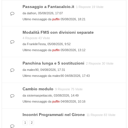
Passaggio a Fantacalcio.it
1 Risposte 19 Visite
da
dathon
, 05/08/2026, 17:07
Ultimo messaggio da
puffin
05/08/2026, 18:21
Modalità FMS con divisioni separate
4 Risposte 43 Visite
da
FranklinTesta
, 05/08/2026, 9:52
Ultimo messaggio da
puffin
05/08/2026, 13:12
Panchina lunga e 5 sostituzioni
2 Risposte 30 Visite
da
malex90
, 04/08/2026, 17:31
Ultimo messaggio da
malex90
04/08/2026, 17:43
Cambio modulo
9 Risposte 75 Visite
da
sistemaspettacolo
, 03/08/2026, 14:49
Ultimo messaggio da
puffin
04/08/2026, 10:16
Incontri Programmati nel Girone
11 Risposte 83 Visite
1
2