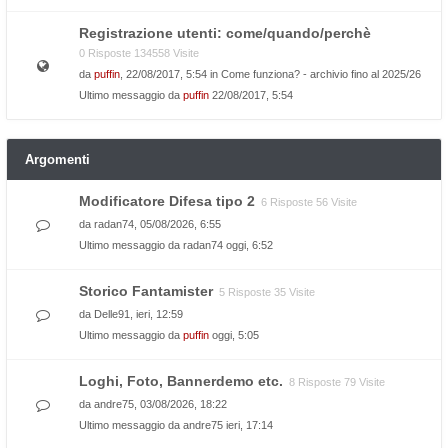
Registrazione utenti: come/quando/perchè
0 Risposte 134558 Visite
da
puffin
, 22/08/2017, 5:54 in
Come funziona? - archivio fino al 2025/26
Ultimo messaggio da
puffin
22/08/2017, 5:54
Argomenti
Modificatore Difesa tipo 2
6 Risposte 56 Visite
da
radan74
, 05/08/2026, 6:55
Ultimo messaggio da
radan74
oggi, 6:52
Storico Fantamister
5 Risposte 35 Visite
da
Delle91
, ieri, 12:59
Ultimo messaggio da
puffin
oggi, 5:05
Loghi, Foto, Bannerdemo etc.
8 Risposte 79 Visite
da
andre75
, 03/08/2026, 18:22
Ultimo messaggio da
andre75
ieri, 17:14