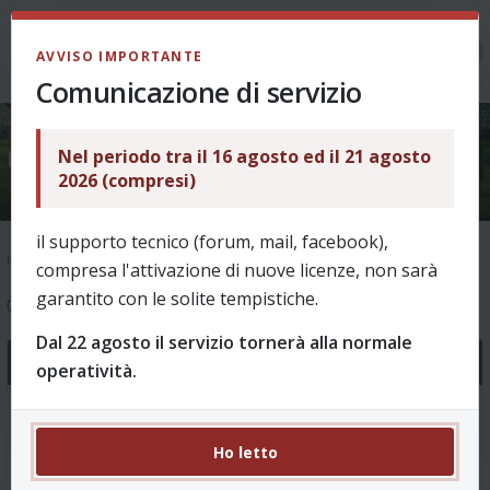
LOGIN
AVVISO IMPORTANTE
Comunicazione di servizio
Nel periodo tra il 16 agosto ed il 21 agosto
Bug e problemi vari
2026 (compresi)
il supporto tecnico (forum, mail, facebook),
Indice
Supporto
Ask & Help
Bug e problemi vari
compresa l'attivazione di nuove licenze, non sarà
garantito con le solite tempistiche.
0 argomenti
Dal 22 agosto il servizio tornerà alla normale
Annunci
operatività.
Novità Revo 8.00 - Stagione 2026/27
0 Risposte 1603 Visite
Ho letto
da
puffin
, 01/08/2026, 10:52 in
Come funziona?
Ultimo messaggio da
puffin
01/08/2026, 10:52