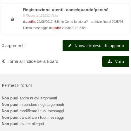
Registrazione utenti: come/quando/perchè
0 Risposte 135232 Visite
da
puffin
, 22/08/2017, 5:54 in
Come funziona? - archivio fino al 2025/26
Ultimo messaggio da
puffin
22/08/2017, 5:54
0 argomenti
Nuova richiesta di supporto
Torna all’Indice della Board
Vai a
Permessi forum
Non puoi
aprire nuovi argomenti
Non puoi
rispondere negli argomenti
Non puoi
modificare i tuoi messaggi
Non puoi
cancellare i tuoi messaggi
Non puoi
inviare allegati