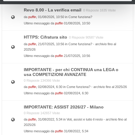
Revo 8.00 - La verifica email
0 Risposte 1635 Visite
da
puffin
, 01/08/2026, 10:50 in
Come funziona?
Ultimo messaggio da
puffin
01/08/2026, 10:50
HTTPS: Cifratura sito
0 Risposte 90587 Visite
da
puffin
, 21/07/2025, 10:56 in
Come funziona? - archivio fino al
2025/26
Ultimo messaggio da
puffin
21/07/2025, 10:56
IMPORTANTE - per chi CONTINUA una LEGA o
usa COMPETIZIONI AVANZATE
0 Risposte 134366 Visite
da
puffin
, 02/08/2024, 6:30 in
Come funziona? - archivio fino al 2025/26
Ultimo messaggio da
puffin
02/08/2024, 6:30
IMPORTANTE: ASSIST 2026/27 - Milano
0 Risposte 142657 Visite
da
puffin
, 31/08/2022, 5:34 in
Voti, assist e tutto il resto - archivio fino al
2025/26
Ultimo messaggio da
puffin
31/08/2022, 5:34