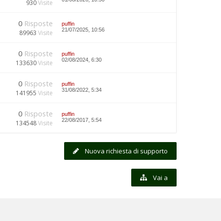
930
Visite
0
Risposte
puffin
21/07/2025, 10:56
89963
Visite
0
Risposte
puffin
02/08/2024, 6:30
133630
Visite
0
Risposte
puffin
31/08/2022, 5:34
141955
Visite
0
Risposte
puffin
22/08/2017, 5:54
134548
Visite
Nuova richiesta di supporto
Vai a