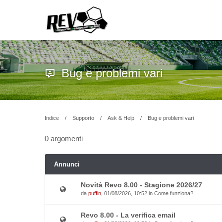
Bug e problemi vari
Indice
Supporto
Ask & Help
Bug e problemi vari
0 argomenti
Annunci
Novità Revo 8.00 - Stagione 2026/27
da
puffin
, 01/08/2026, 10:52 in
Come funziona?
Revo 8.00 - La verifica email