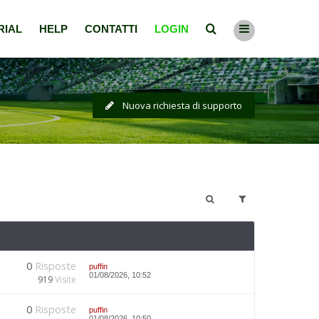
RIAL
HELP
CONTATTI
LOGIN
Nuova richiesta di supporto
0
Risposte
puffin
01/08/2026, 10:52
919
Visite
0
Risposte
puffin
01/08/2026, 10:50