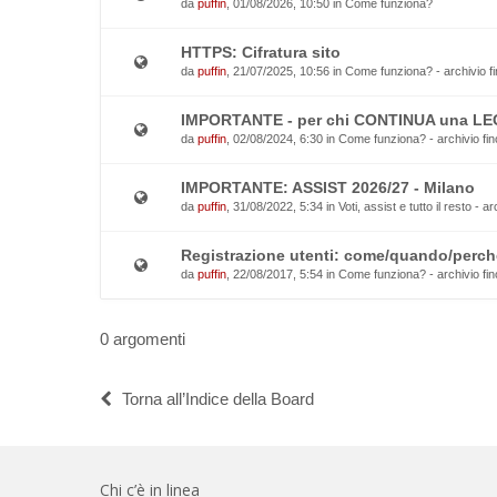
da
puffin
, 01/08/2026, 10:50 in
Come funziona?
HTTPS: Cifratura sito
da
puffin
, 21/07/2025, 10:56 in
Come funziona? - archivio fi
IMPORTANTE - per chi CONTINUA una L
da
puffin
, 02/08/2024, 6:30 in
Come funziona? - archivio fin
IMPORTANTE: ASSIST 2026/27 - Milano
da
puffin
, 31/08/2022, 5:34 in
Voti, assist e tutto il resto - a
Registrazione utenti: come/quando/perch
da
puffin
, 22/08/2017, 5:54 in
Come funziona? - archivio fin
0 argomenti
Torna all’Indice della Board
Chi c’è in linea