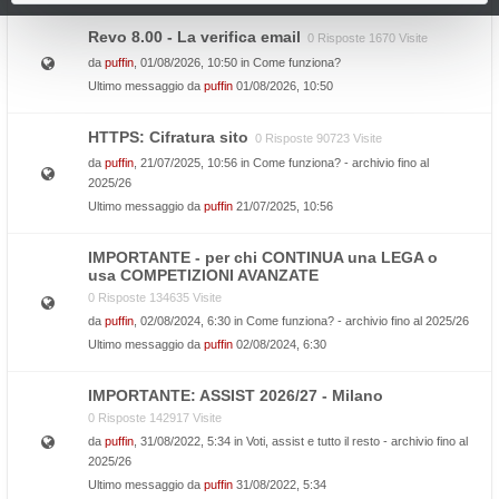
Revo 8.00 - La verifica email
0 Risposte 1670 Visite
da
puffin
, 01/08/2026, 10:50 in
Come funziona?
Ultimo messaggio da
puffin
01/08/2026, 10:50
HTTPS: Cifratura sito
0 Risposte 90723 Visite
da
puffin
, 21/07/2025, 10:56 in
Come funziona? - archivio fino al
2025/26
Ultimo messaggio da
puffin
21/07/2025, 10:56
IMPORTANTE - per chi CONTINUA una LEGA o
usa COMPETIZIONI AVANZATE
0 Risposte 134635 Visite
da
puffin
, 02/08/2024, 6:30 in
Come funziona? - archivio fino al 2025/26
Ultimo messaggio da
puffin
02/08/2024, 6:30
IMPORTANTE: ASSIST 2026/27 - Milano
0 Risposte 142917 Visite
da
puffin
, 31/08/2022, 5:34 in
Voti, assist e tutto il resto - archivio fino al
2025/26
Ultimo messaggio da
puffin
31/08/2022, 5:34