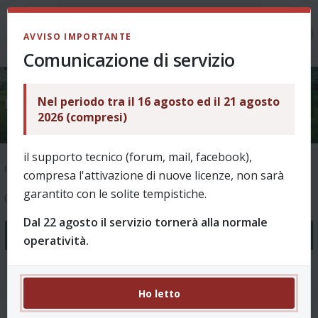
LOGIN
AVVISO IMPORTANTE
Comunicazione di servizio
Nel periodo tra il 16 agosto ed il 21 agosto
Bug e problemi vari
2026 (compresi)
il supporto tecnico (forum, mail, facebook),
Indice
Supporto
Ask & Help
Bug e problemi vari
compresa l'attivazione di nuove licenze, non sarà
garantito con le solite tempistiche.
0 argomenti
Dal 22 agosto il servizio tornerà alla normale
Annunci
operatività.
Novità Revo 8.00 - Stagione 2026/27
0 Risposte 1638 Visite
Ho letto
da
puffin
, 01/08/2026, 10:52 in
Come funziona?
Ultimo messaggio da
puffin
01/08/2026, 10:52