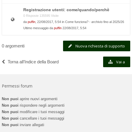
Registrazione utenti: come/quando/perchè
0 Risposte 135595 Visite
da
puffin
, 22/08/2017, 5:54 in
Come funziona? - archivio fino al 2025/26
Ultimo messaggio da
puffin
22/08/2017, 5:54
0 argomenti
Nuova richiesta di supporto
Torna all’Indice della Board
Vai a
Permessi forum
Non puoi
aprire nuovi argomenti
Non puoi
rispondere negli argomenti
Non puoi
modificare i tuoi messaggi
Non puoi
cancellare i tuoi messaggi
Non puoi
inviare allegati