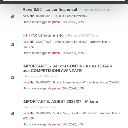
Revo 8.00 - La verifica email
0 Risposte 1631 Visite
da
puffin
, 01/08/2026, 10:50 in
Come funziona?
Ultimo messaggio da
puffin
01/08/2026, 10:50
HTTPS: Cifratura sito
0 Risposte 90587 Visite
da
puffin
, 21/07/2025, 10:56 in
Come funziona? - archivio fino al
2025/26
Ultimo messaggio da
puffin
21/07/2025, 10:56
IMPORTANTE - per chi CONTINUA una LEGA o
usa COMPETIZIONI AVANZATE
0 Risposte 134366 Visite
da
puffin
, 02/08/2024, 6:30 in
Come funziona? - archivio fino al 2025/26
Ultimo messaggio da
puffin
02/08/2024, 6:30
IMPORTANTE: ASSIST 2026/27 - Milano
0 Risposte 142657 Visite
da
puffin
, 31/08/2022, 5:34 in
Voti, assist e tutto il resto - archivio fino al
2025/26
Ultimo messaggio da
puffin
31/08/2022, 5:34