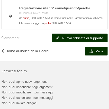
Registrazione utenti: come/quando/perchè
0 Risposte 135229 Visite
da
puffin
, 22/08/2017, 5:54 in
Come funziona? - archivio fino al 2025/26
Ultimo messaggio da
puffin
22/08/2017, 5:54
0 argomenti
Nuova richiesta di supporto
Torna all’Indice della Board
Vai a
Permessi forum
Non puoi
aprire nuovi argomenti
Non puoi
rispondere negli argomenti
Non puoi
modificare i tuoi messaggi
Non puoi
cancellare i tuoi messaggi
Non puoi
inviare allegati