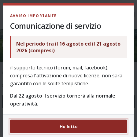
LOGIN
AVVISO IMPORTANTE
Comunicazione di servizio
Nel periodo tra il 16 agosto ed il 21 agosto
Bug e problemi vari
2026 (compresi)
il supporto tecnico (forum, mail, facebook),
Indice
Supporto
Ask & Help
Bug e problemi vari
compresa l'attivazione di nuove licenze, non sarà
garantito con le solite tempistiche.
0 argomenti
Dal 22 agosto il servizio tornerà alla normale
Annunci
operatività.
Novità Revo 8.00 - Stagione 2026/27
0 Risposte 1603 Visite
Ho letto
da
puffin
, 01/08/2026, 10:52 in
Come funziona?
Ultimo messaggio da
puffin
01/08/2026, 10:52