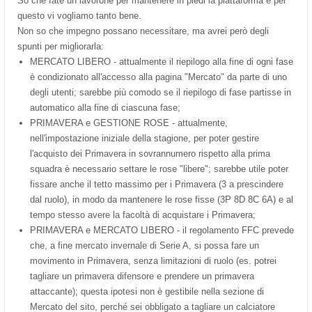
So che fate un lavorone per mantenere in piedi la piattaforma e per
questo vi vogliamo tanto bene.
Non so che impegno possano necessitare, ma avrei però degli
spunti per migliorarla:
MERCATO LIBERO - attualmente il riepilogo alla fine di ogni fase
è condizionato all'accesso alla pagina "Mercato" da parte di uno
degli utenti; sarebbe più comodo se il riepilogo di fase partisse in
automatico alla fine di ciascuna fase;
PRIMAVERA e GESTIONE ROSE - attualmente,
nell'impostazione iniziale della stagione, per poter gestire
l'acquisto dei Primavera in sovrannumero rispetto alla prima
squadra è necessario settare le rose "libere"; sarebbe utile poter
fissare anche il tetto massimo per i Primavera (3 a prescindere
dal ruolo), in modo da mantenere le rose fisse (3P 8D 8C 6A) e al
tempo stesso avere la facoltà di acquistare i Primavera;
PRIMAVERA e MERCATO LIBERO - il regolamento FFC prevede
che, a fine mercato invernale di Serie A, si possa fare un
movimento in Primavera, senza limitazioni di ruolo (es. potrei
tagliare un primavera difensore e prendere un primavera
attaccante); questa ipotesi non è gestibile nella sezione di
Mercato del sito, perché sei obbligato a tagliare un calciatore