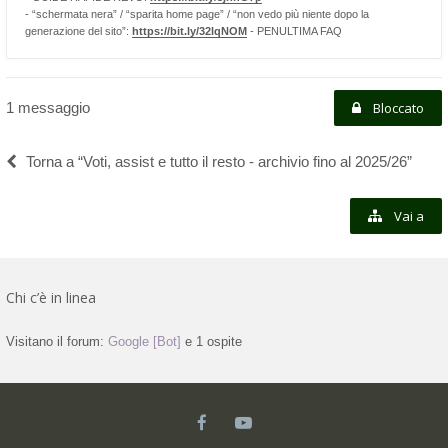
- “schermata nera” / “sparita home page” / “non vedo più niente dopo la
generazione del sito”:
https://bit.ly/32lqNOM
- PENULTIMA FAQ
1 messaggio
Bloccato
Torna a “Voti, assist e tutto il resto - archivio fino al 2025/26”
Vai a
Chi c’è in linea
Visitano il forum:
Google [Bot]
e 1 ospite