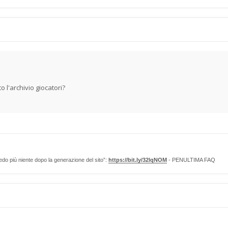
 l'archivio giocatori?
edo più niente dopo la generazione del sito”:
https://bit.ly/32lqNOM
- PENULTIMA FAQ