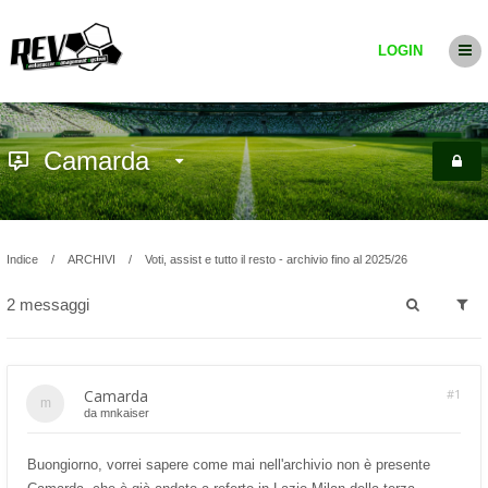
LOGIN
Camarda
Indice
ARCHIVI
Voti, assist e tutto il resto - archivio fino al 2025/26
2 messaggi
Camarda
#1
da
mnkaiser
Buongiorno, vorrei sapere come mai nell'archivio non è presente