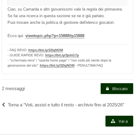
Ciao, su Camarda e altri giovanissimi vale la regola dei primavera.
Se fai una ricerca in questa sezione se ne è già parlato.
Puoi trovare anche la politica di gestione dell'elenco giocatori.
Ecco qui:
viewtopic.php?p=15888#p15888
- FAQ REVO:
https://bit.ly/32lqNOM
- GUIDE RAPIDE REVO:
https://bit.ly/3jnhG7p
- “schermata nera” / “sparita home page” / “non vedo più niente dopo la
generazione del sito”:
https://bit.ly/32lqNOM
- PENULTIMA FAQ
2 messaggi
Bloccato
Torna a “Voti, assist e tutto il resto - archivio fino al 2025/26”
Vai a