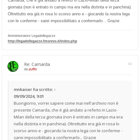
Camarda, che è già andato a referto in Lazio-Milan della terza
giornata (non è entrato in campo ma era nella distinta e in panchina).
Oltrettutto era già in rosa lo scorso anno e - giocando la nostra lega
con le conferme - sarei impossibilitato a confermarlo... Grazie
Amministratore Legadellegazze
http://legadellegazze.fmsrevo.it/index.php
Re: Camarda
#2
da
puffin
mnkaiser
ha scritto:
↑
09/09/2024, 9:01
Buongiorno, vorrei sapere come mai nell'archivio non è
presente Camarda, che è già andato a referto in Lazio-
Milan della terza giornata (non è entrato in campo ma era
nella distinta e in panchina). Oltrettutto era già in rosa lo
scorso anno e - giocando la nostra lega con le conferme -
sarei impossibilitato a confermarlo... Grazie