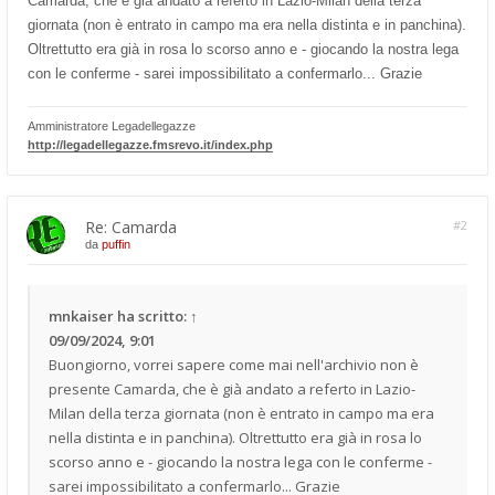
Camarda, che è già andato a referto in Lazio-Milan della terza
giornata (non è entrato in campo ma era nella distinta e in panchina).
Oltrettutto era già in rosa lo scorso anno e - giocando la nostra lega
con le conferme - sarei impossibilitato a confermarlo... Grazie
Amministratore Legadellegazze
http://legadellegazze.fmsrevo.it/index.php
Re: Camarda
#2
da
puffin
mnkaiser
ha scritto:
↑
09/09/2024, 9:01
Buongiorno, vorrei sapere come mai nell'archivio non è
presente Camarda, che è già andato a referto in Lazio-
Milan della terza giornata (non è entrato in campo ma era
nella distinta e in panchina). Oltrettutto era già in rosa lo
scorso anno e - giocando la nostra lega con le conferme -
sarei impossibilitato a confermarlo... Grazie