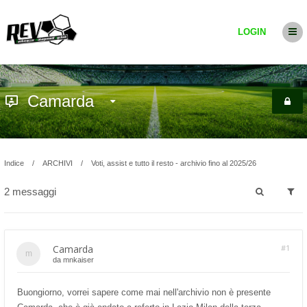
LOGIN
Camarda
Indice
ARCHIVI
Voti, assist e tutto il resto - archivio fino al 2025/26
2 messaggi
Camarda
#1
da
mnkaiser
Buongiorno, vorrei sapere come mai nell'archivio non è presente