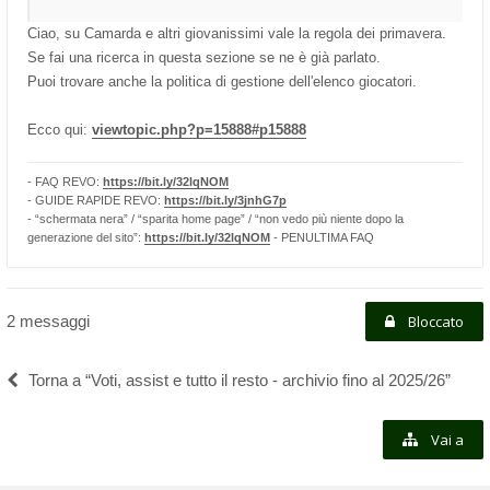
Ciao, su Camarda e altri giovanissimi vale la regola dei primavera.
Se fai una ricerca in questa sezione se ne è già parlato.
Puoi trovare anche la politica di gestione dell'elenco giocatori.
Ecco qui:
viewtopic.php?p=15888#p15888
- FAQ REVO:
https://bit.ly/32lqNOM
- GUIDE RAPIDE REVO:
https://bit.ly/3jnhG7p
- “schermata nera” / “sparita home page” / “non vedo più niente dopo la
generazione del sito”:
https://bit.ly/32lqNOM
- PENULTIMA FAQ
2 messaggi
Bloccato
Torna a “Voti, assist e tutto il resto - archivio fino al 2025/26”
Vai a