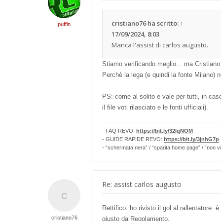
cristiano76
ha scritto:
↑
puffin
17/09/2024, 8:03
Manca l'assist di carlos augusto.
Stiamo verificando meglio... ma Cristiano
Perchè la lega (e quindi la fonte Milano) 
PS: come al solito e vale per tutti, in ca
il file voti rilasciato e le fonti ufficiali).
- FAQ REVO:
https://bit.ly/32lqNOM
- GUIDE RAPIDE REVO:
https://bit.ly/3jnhG7p
- “schermata nera” / “sparita home page” / “non v
Re: assist carlos augusto
Rettifico: ho rivisto il gol al rallentato
cristiano76
giusto da Regolamento.