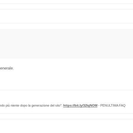
generale.
edo più niente dopo la generazione del sito”:
https://bit.ly/32lqNOM
- PENULTIMA FAQ