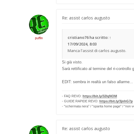
Re: assist carlos augusto
cristiano76
ha scritto:
↑
puffin
17/09/2024, 8:03
Manca l'assist di carlos augusto.
Si già visto.
Sarà rettificato al termine del ri-controllo 
EDIT: sembra in realtà un falso allarme...
- FAQ REVO:
https://bit.ly/32lqNOM
- GUIDE RAPIDE REVO:
https://bit.ly/3jnhG7p
- “schermata nera” / “sparita home page” / “non v
Re: assist carlos augusto