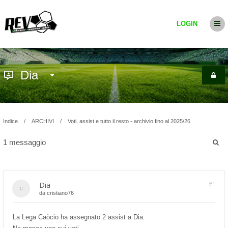
LOGIN
Dia
Indice
ARCHIVI
Voti, assist e tutto il resto - archivio fino al 2025/26
1 messaggio
Dia
#1
da
cristiano76
La Lega Caòcio ha assegnato 2 assist a Dia.