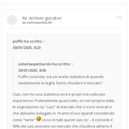
Re: Archivio giocatori
#16
da
sistemaspettacolo
puffin
ha scritto:
↑
30/01/2025, 8:23
sistemaspettacolo
ha scritto:
↑
30/01/2025, 8:05
Puffin curiosità, ma voi avete statistica di quando
mediamente le leghe fanno chiudere il mercato?
Ciao, non ho una statistica vera e propri ma vado per
esperienza. Praticamente quasi tutte, se non proprio tutte,
le segnalazioni su "casi" di mercato che ci sono arrivati e
che abbiamo indagato in 10 anni d'uso (quindi consideralo
come "tante"
) ecco in tutti questi casi, to'... ti concedo il
90% dei casi avevano un mercato che chiudeva almeno il