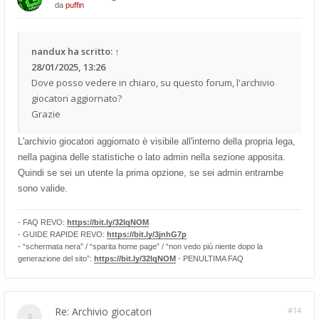
da
puffin
nandux
ha scritto:
↑
28/01/2025, 13:26
Dove posso vedere in chiaro, su questo forum, l'archivio
giocatori aggiornato?
Grazie
L'archivio giocatori aggiornato è visibile all'interno della propria lega,
nella pagina delle statistiche o lato admin nella sezione apposita.
Quindi se sei un utente la prima opzione, se sei admin entrambe
sono valide.
- FAQ REVO:
https://bit.ly/32lqNOM
- GUIDE RAPIDE REVO:
https://bit.ly/3jnhG7p
- “schermata nera” / “sparita home page” / “non vedo più niente dopo la
generazione del sito”:
https://bit.ly/32lqNOM
- PENULTIMA FAQ
Re: Archivio giocatori
#14