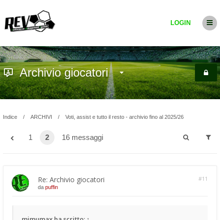
LOGIN
Archivio giocatori
Indice
ARCHIVI
Voti, assist e tutto il resto - archivio fino al 2025/26
1
2
16 messaggi
Re: Archivio giocatori
#11
da
puffin
mimumax
ha scritto:
↑