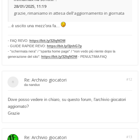
28/01/2025, 11:19
grazie, rimaniamo in attesa dell'aggiornamento in giornata
...è uscito una mezz'ora fa...
- FAQ REVO:
https://bit.ly/32lqNOM
- GUIDE RAPIDE REVO:
https://bit.ly/3jnhG7p
- “schermata nera” / “sparita home page” / “non vedo più niente dopo la
generazione del sito”:
https://bit.ly/32lqNOM
- PENULTIMA FAQ
Re: Archivio giocatori
#12
da
nandux
Dove posso vedere in chiaro, su questo forum, l'archivio giocatori
aggiornato?
Grazie
Re: Archivio giocatori
#13