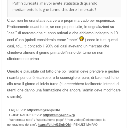
Puffin curiosità, ma voi avete statistica di quando
mediamente le leghe fanno chiudere il mercato?
Ciao, non ho una statistica vera e propri ma vado per esperienza.
Praticamente quasi tutte, se non proprio tutte, le segnalazioni su
"casi" di mercato che ci sono arrivati e che abbiamo indagato in 10
anni d'uso (quindi consideralo come "tante"
) ecco in tutti questi
casi, to'... ti concedo il 90% dei casi avevano un mercato che
chiudeva almeno il giorno prima dell'inizio del turno se non
ulteriormente prima.
Questo è plausibile col fatto che poi l'admin deve prendere e gestire
i cambi per cui è rischioso, e lo sconsiglierei pure, di fare modifiche
alla rosa il giorno di inizio turno (si creerebbero facilmente intrecci di
utenti che danno una formazione che ancora l'admin deve modificare
o simile).
- FAQ REVO:
https://bit.ly/32lqNOM
- GUIDE RAPIDE REVO:
https://bit.ly/3jnhG7p
- “schermata nera” / “sparita home page” / “non vedo più niente dopo la
generazione del sito”:
https://bit.ly/32lqNOM
- PENULTIMA FAQ