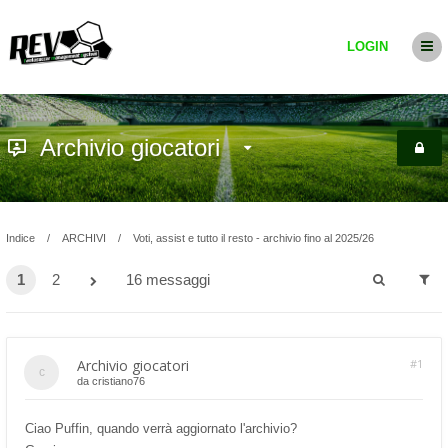
LOGIN
Archivio giocatori
Indice
ARCHIVI
Voti, assist e tutto il resto - archivio fino al 2025/26
1
2
16 messaggi
Archivio giocatori
#1
da
cristiano76
Ciao Puffin, quando verrà aggiornato l'archivio?