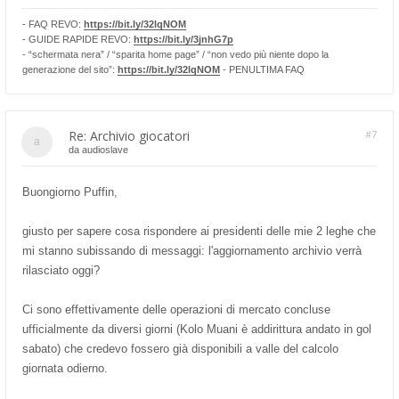
- FAQ REVO:
https://bit.ly/32lqNOM
- GUIDE RAPIDE REVO:
https://bit.ly/3jnhG7p
- “schermata nera” / “sparita home page” / “non vedo più niente dopo la
generazione del sito”:
https://bit.ly/32lqNOM
- PENULTIMA FAQ
Re: Archivio giocatori
#7
da
audioslave
Buongiorno Puffin,
giusto per sapere cosa rispondere ai presidenti delle mie 2 leghe che
mi stanno subissando di messaggi: l'aggiornamento archivio verrà
rilasciato oggi?
Ci sono effettivamente delle operazioni di mercato concluse
ufficialmente da diversi giorni (Kolo Muani è addirittura andato in gol
sabato) che credevo fossero già disponibili a valle del calcolo
giornata odierno.