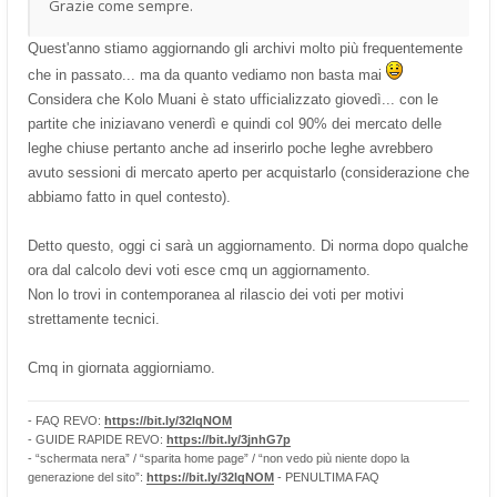
Grazie come sempre.
Quest'anno stiamo aggiornando gli archivi molto più frequentemente
che in passato... ma da quanto vediamo non basta mai
Considera che Kolo Muani è stato ufficializzato giovedì... con le
partite che iniziavano venerdì e quindi col 90% dei mercato delle
leghe chiuse pertanto anche ad inserirlo poche leghe avrebbero
avuto sessioni di mercato aperto per acquistarlo (considerazione che
abbiamo fatto in quel contesto).
Detto questo, oggi ci sarà un aggiornamento. Di norma dopo qualche
ora dal calcolo devi voti esce cmq un aggiornamento.
Non lo trovi in contemporanea al rilascio dei voti per motivi
strettamente tecnici.
Cmq in giornata aggiorniamo.
- FAQ REVO:
https://bit.ly/32lqNOM
- GUIDE RAPIDE REVO:
https://bit.ly/3jnhG7p
- “schermata nera” / “sparita home page” / “non vedo più niente dopo la
generazione del sito”:
https://bit.ly/32lqNOM
- PENULTIMA FAQ