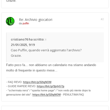
Grazie.
Re: Archivio giocatori
#2
da
puffin
cristiano76
ha scritto:
↑
21/01/2025, 9:19
Ciao Puffin, quando verrà aggiornato l'archivio?
Grazie.
Fatto poco fa... non abbiamo un calendario ma stiamo andando
molto di frequente in questo mese...
- FAQ REVO:
https://bit.ly/32lqNOM
- GUIDE RAPIDE REVO:
https://bit.ly/3jnhG7p
- “schermata nera” / “sparita home page” / “non vedo più niente dopo la
generazione del sito”:
https://bit.ly/32lqNOM
- PENULTIMA FAQ