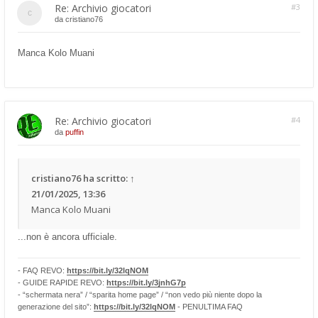
Re: Archivio giocatori
#3
da
cristiano76
Manca Kolo Muani
Re: Archivio giocatori
#4
da
puffin
cristiano76
ha scritto:
↑
21/01/2025, 13:36
Manca Kolo Muani
...non è ancora ufficiale.
- FAQ REVO:
https://bit.ly/32lqNOM
- GUIDE RAPIDE REVO:
https://bit.ly/3jnhG7p
- “schermata nera” / “sparita home page” / “non vedo più niente dopo la
generazione del sito”:
https://bit.ly/32lqNOM
- PENULTIMA FAQ