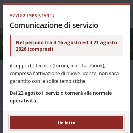
LOGIN
AVVISO IMPORTANTE
Comunicazione di servizio
Nel periodo tra il 16 agosto ed il 21 agosto
Voti 38 giornata..
2026 (compresi)
il supporto tecnico (forum, mail, facebook),
Indice
ARCHIVI
Voti, assist e tutto il resto - archivio fino al 2025/26
compresa l'attivazione di nuove licenze, non sarà
garantito con le solite tempistiche.
3 messaggi
Dal 22 agosto il servizio tornerà alla normale
operatività.
Voti 38 giornata..
#1
da
terpo
Ho letto
Buongiorno,mi ci sono problemi?