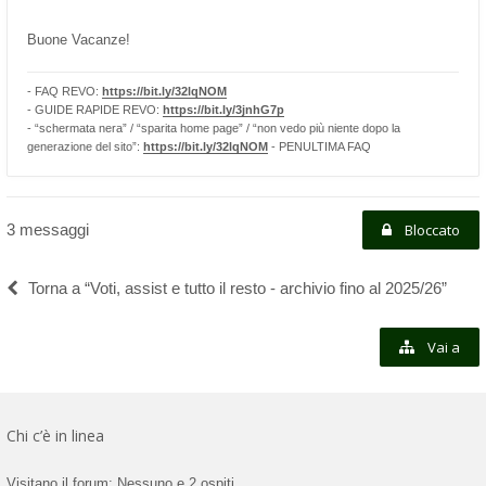
Buone Vacanze!
- FAQ REVO:
https://bit.ly/32lqNOM
- GUIDE RAPIDE REVO:
https://bit.ly/3jnhG7p
- “schermata nera” / “sparita home page” / “non vedo più niente dopo la
generazione del sito”:
https://bit.ly/32lqNOM
- PENULTIMA FAQ
3 messaggi
Bloccato
Torna a “Voti, assist e tutto il resto - archivio fino al 2025/26”
Vai a
Chi c’è in linea
Visitano il forum: Nessuno e 2 ospiti