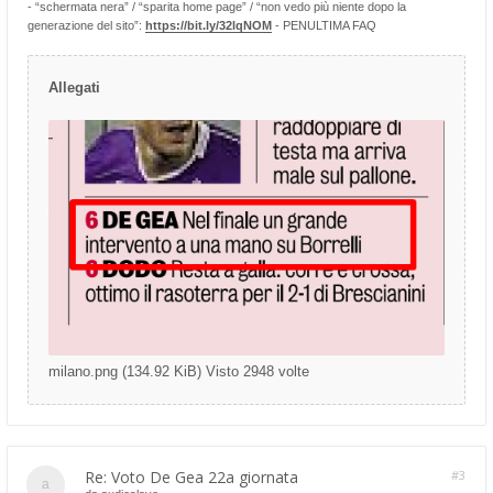
- “schermata nera” / “sparita home page” / “non vedo più niente dopo la
generazione del sito”:
https://bit.ly/32lqNOM
- PENULTIMA FAQ
Allegati
milano.png (134.92 KiB) Visto 2948 volte
Re: Voto De Gea 22a giornata
#3