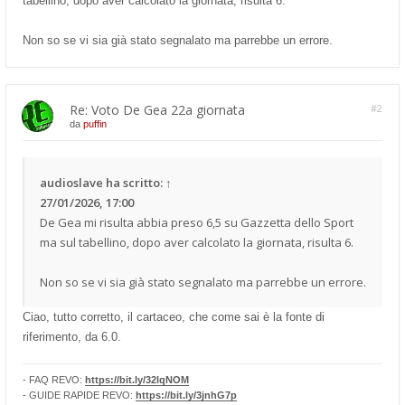
tabellino, dopo aver calcolato la giornata, risulta 6.
Non so se vi sia già stato segnalato ma parrebbe un errore.
Re: Voto De Gea 22a giornata
#2
da
puffin
audioslave
ha scritto:
↑
27/01/2026, 17:00
De Gea mi risulta abbia preso 6,5 su Gazzetta dello Sport
ma sul tabellino, dopo aver calcolato la giornata, risulta 6.
Non so se vi sia già stato segnalato ma parrebbe un errore.
Ciao, tutto corretto, il cartaceo, che come sai è la fonte di
riferimento, da 6.0.
- FAQ REVO:
https://bit.ly/32lqNOM
- GUIDE RAPIDE REVO:
https://bit.ly/3jnhG7p