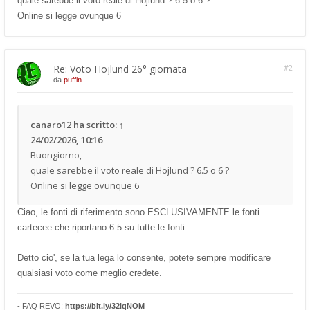
quale sarebbe il voto reale di Hojlund ? 6.5 o 6 ?
Online si legge ovunque 6
Re: Voto Hojlund 26° giornata
#2
da
puffin
canaro12
ha scritto:
↑
24/02/2026, 10:16
Buongiorno,
quale sarebbe il voto reale di Hojlund ? 6.5 o 6 ?
Online si legge ovunque 6
Ciao, le fonti di riferimento sono ESCLUSIVAMENTE le fonti
cartecee che riportano 6.5 su tutte le fonti.
Detto cio', se la tua lega lo consente, potete sempre modificare
qualsiasi voto come meglio credete.
- FAQ REVO:
https://bit.ly/32lqNOM