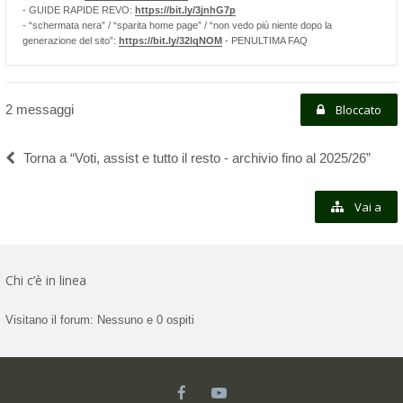
- GUIDE RAPIDE REVO:
https://bit.ly/3jnhG7p
- “schermata nera” / “sparita home page” / “non vedo più niente dopo la
generazione del sito”:
https://bit.ly/32lqNOM
- PENULTIMA FAQ
2 messaggi
Bloccato
Torna a “Voti, assist e tutto il resto - archivio fino al 2025/26”
Vai a
Chi c’è in linea
Visitano il forum: Nessuno e 0 ospiti