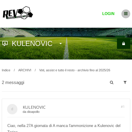
LOGIN
KULENOVIC
Indice
ARCHIVI
Voti, assist e tutto il resto - archivio fino al 2025/26
2 messaggi
KULENOVIC
#1
da
dioapollo
Ciao, nella 27A giornata di A manca l'ammonizione a Kulenovic del