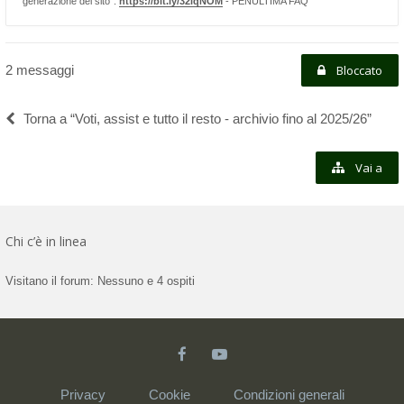
generazione del sito”:
https://bit.ly/32lqNOM
- PENULTIMA FAQ
2 messaggi
Bloccato
Torna a “Voti, assist e tutto il resto - archivio fino al 2025/26”
Vai a
Chi c’è in linea
Visitano il forum: Nessuno e 4 ospiti
Privacy
Cookie
Condizioni generali