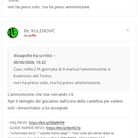
Torino.
non ha preso voto, ma ha preso ammonizione.
Re: KULENOVIC
#2
da
puffin
dioapollo
ha scritto:
↑
05/03/2026, 15:22
Ciao, nella 27A giornata di A manca l'ammonizione a
Kulenovic del Torino.
non ha preso voto, ma ha preso ammonizione.
L'ammonizione che stai cercando c'è.
Apri il dettaglio del giocatore dall'icona della cartellina per vedere
tutti i bonus/malus a lui assegnati.
- FAQ REVO:
https://bit.ly/32lqNOM
- GUIDE RAPIDE REVO:
https://bit.ly/3jnhG7p
- “schermata nera” / “sparita home page” / “non vedo più niente dopo la