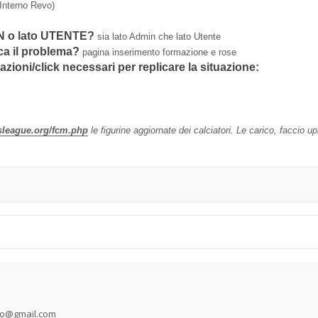
Interno Revo)
MIN o lato UTENTE?
sia lato Admin che lato Utente
ica il problema?
pagina inserimento formazione e rose
 azioni/click necessari per replicare la situazione:
rsleague.org/fcm.php
le figurine aggiornate dei calciatori. Le carico, faccio
lo@gmail.com