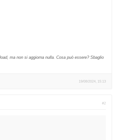
 upload, ma non si aggiorna nulla. Cosa può essere? Sbaglio
19/08/2024, 15:13
#2