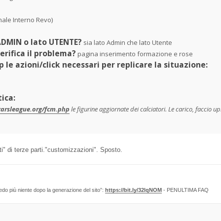
ale Interno Revo)
 ADMIN o lato UTENTE?
sia lato Admin che lato Utente
erifica il problema?
pagina inserimento formazione e rose
p le azioni/click necessari per replicare la situazione:
ica:
tarsleague.org/fcm.php
le figurine aggiornate dei calciatori. Le carico, faccio
" di terze parti."customizzazioni". Sposto.
edo più niente dopo la generazione del sito”:
https://bit.ly/32lqNOM
- PENULTIMA FAQ