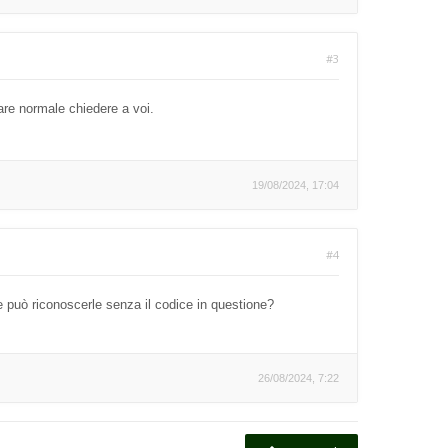
#3
are normale chiedere a voi.
19/08/2024, 17:04
#4
me può riconoscerle senza il codice in questione?
26/08/2024, 7:22