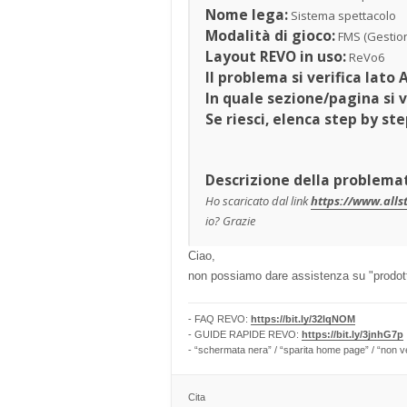
Nome lega:
Sistema spettacolo
Modalità di gioco:
FMS (Gestion
Layout REVO in uso:
ReVo6
Il problema si verifica lato
In quale sezione/pagina si v
Se riesci, elenca step by ste
Descrizione della problemat
Ho scaricato dal link
https://www.alls
io? Grazie
Ciao,
non possiamo dare assistenza su "prodotti
- FAQ REVO:
https://bit.ly/32lqNOM
- GUIDE RAPIDE REVO:
https://bit.ly/3jnhG7p
- “schermata nera” / “sparita home page” / “non v
Cita