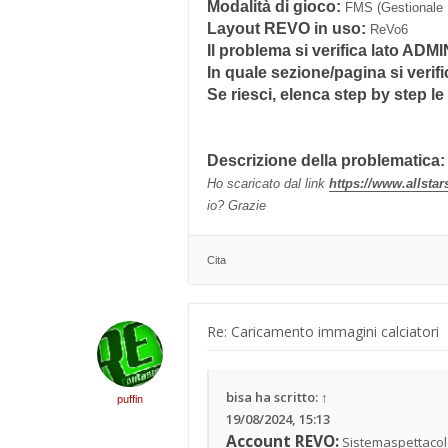
Modalità di gioco:
FMS (Gestionale 
Layout REVO in uso:
ReVo6
Il problema si verifica lato AD
In quale sezione/pagina si verif
Se riesci, elenca step by step le
Descrizione della problematica:
Ho scaricato dal link
https://www.allsta
io? Grazie
Cita
Re: Caricamento immagini calciatori
bisa
ha scritto:
↑
puffin
19/08/2024, 15:13
Account REVO:
Sistemaspettaco