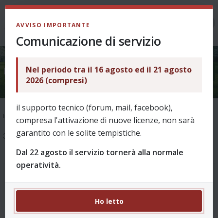
LOGIN
AVVISO IMPORTANTE
Comunicazione di servizio
Nel periodo tra il 16 agosto ed il 21 agosto
richiesta Reset
2026 (compresi)
il supporto tecnico (forum, mail, facebook),
Indice
Info funzionamento
compresa l'attivazione di nuove licenze, non sarà
garantito con le solite tempistiche.
3 messaggi
Dal 22 agosto il servizio tornerà alla normale
operatività.
richiesta Reset
#1
da
robant
Ho letto
ciao