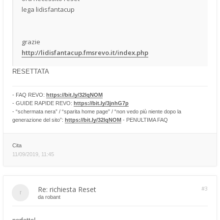
lega lidisfantacup
grazie
http://lidisfantacup.fmsrevo.it/index.php
RESETTATA
- FAQ REVO:
https://bit.ly/32lqNOM
- GUIDE RAPIDE REVO:
https://bit.ly/3jnhG7p
- “schermata nera” / “sparita home page” / “non vedo più niente dopo la
generazione del sito”:
https://bit.ly/32lqNOM
- PENULTIMA FAQ
Cita
11/09/2019, 11:45
Re: richiesta Reset
#3
da
robant