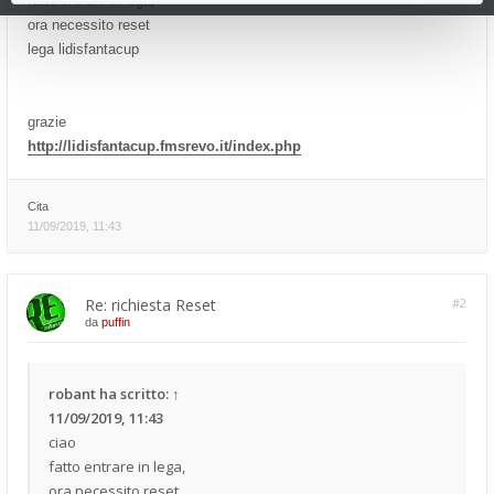
fatto entrare in lega,
ora necessito reset
lega lidisfantacup
grazie
http://lidisfantacup.fmsrevo.it/index.php
Cita
11/09/2019, 11:43
Re: richiesta Reset
#2
da
puffin
robant
ha scritto:
↑
11/09/2019, 11:43
ciao
fatto entrare in lega,
ora necessito reset