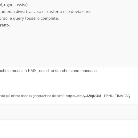
 rigori, assist).
amedia divisi tra casa e trasferta e le deviazioni.
orso le query fossero complete.
retto.
iochi in modalità FMS, quindi ci sta che siano mancanti.
edo più niente dopo la generazione del sito”:
https://bit.ly/32lqNOM
- PENULTIMA FAQ