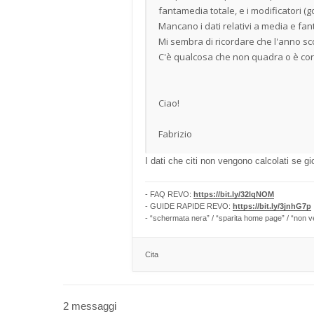
fantamedia totale, e i modificatori (gol,
Mancano i dati relativi a media e fant
Mi sembra di ricordare che l'anno sc
C'è qualcosa che non quadra o è cor
Ciao!
Fabrizio
I dati che citi non vengono calcolati se g
- FAQ REVO:
https://bit.ly/32lqNOM
- GUIDE RAPIDE REVO:
https://bit.ly/3jnhG7p
- “schermata nera” / “sparita home page” / “non v
Cita
2 messaggi