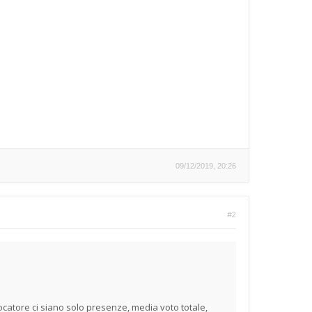
09/12/2019, 20:26
#2
iocatore ci siano solo presenze, media voto totale,