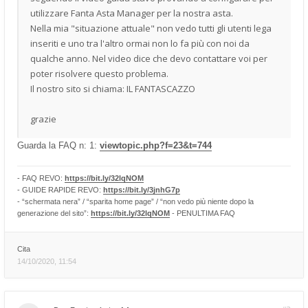
utilizzare Fanta Asta Manager per la nostra asta.
Nella mia "situazione attuale" non vedo tutti gli utenti lega
inseriti e uno tra l'altro ormai non lo fa più con noi da
qualche anno. Nel video dice che devo contattare voi per
poter risolvere questo problema.
Il nostro sito si chiama: IL FANTASCAZZO
grazie
Guarda la FAQ n: 1:
viewtopic.php?f=23&t=744
- FAQ REVO:
https://bit.ly/32lqNOM
- GUIDE RAPIDE REVO:
https://bit.ly/3jnhG7p
- “schermata nera” / “sparita home page” / “non vedo più niente dopo la
generazione del sito”:
https://bit.ly/32lqNOM
- PENULTIMA FAQ
Cita
14/10/2020, 11:54