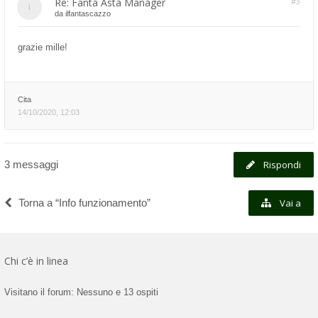
Re: Fanta Asta Manager
#3
da
ilfantascazzo
grazie mille!
Cita
14/10/2020, 12:03
3 messaggi
Rispondi
Torna a “Info funzionamento”
Vai a
Chi c’è in linea
Visitano il forum: Nessuno e 13 ospiti