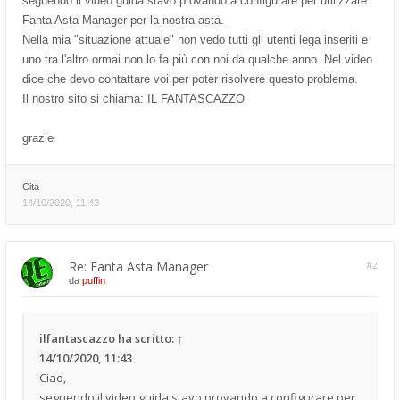
seguendo il video guida stavo provando a configurare per utilizzare
Fanta Asta Manager per la nostra asta.
Nella mia "situazione attuale" non vedo tutti gli utenti lega inseriti e
uno tra l'altro ormai non lo fa più con noi da qualche anno. Nel video
dice che devo contattare voi per poter risolvere questo problema.
Il nostro sito si chiama: IL FANTASCAZZO
grazie
Cita
14/10/2020, 11:43
Re: Fanta Asta Manager
#2
da
puffin
ilfantascazzo
ha scritto:
↑
14/10/2020, 11:43
Ciao,
seguendo il video guida stavo provando a configurare per