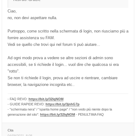
Ciao,
no, non devi aspettare nulla.
Purtroppo, come scritto nella schermata di login, non riusciamo più a
fornire assistenza su FAM.
Vedi se quello che trovi qui nel forum ti può aiutare...
Ad ogni modo prova a vedere se altre sezioni di admin sono
accessibili, se ti richiede il login... vuol dire che qualcosa si era
"rotto".
Se non ti richiede il login, prova ad uscire e rientrare, cambiare
browser, la navigazione incognita etc..
- FAQ REVO:
https://bit.ly/32lqNOM
- GUIDE RAPIDE REVO:
https://bit.ly/3jnhG7p
- “schermata nera” / “sparita home page” / “non vedo più niente dopo la
generazione del sito”:
https://bit.ly/32lqNOM
- PENULTIMA FAQ
Cita
04/09/2021, 8:08