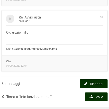
Re: Avvio asta
#3
da
bugs-1
Ok, grazie mille
Sito:
http://legasud.fmsrevo.it/index.php
Cita
04/09/2021, 12:04
3 messaggi
Rispondi
Torna a “Info funzionamento”
Vai a