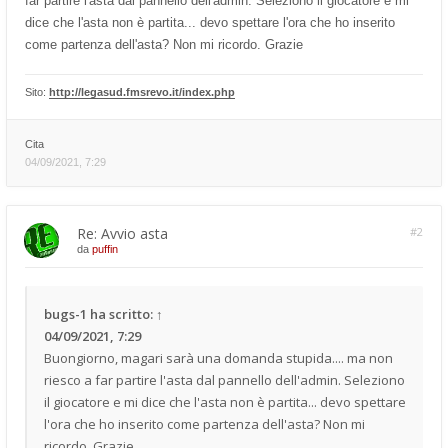
far partire l'asta dal pannello dell'admin. Seleziono il giocatore e mi
dice che l'asta non è partita... devo spettare l'ora che ho inserito
come partenza dell'asta? Non mi ricordo. Grazie
Sito:
http://legasud.fmsrevo.it/index.php
Cita
04/09/2021, 7:29
Re: Avvio asta
#2
da
puffin
bugs-1
ha scritto:
↑
04/09/2021, 7:29
Buongiorno, magari sarà una domanda stupida.... ma non
riesco a far partire l'asta dal pannello dell'admin. Seleziono
il giocatore e mi dice che l'asta non è partita... devo spettare
l'ora che ho inserito come partenza dell'asta? Non mi
ricordo. Grazie