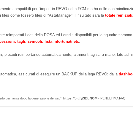
mente compatibili per l'import in REVO ed in FCM ma ha delle controindicazi
files come fossero files di "AstaManager" il risultato sarà la
totale reinizia
e reimportati i dati della ROSA ed i crediti disponibili per la squadra saranno
essioni, tagli, svincoli, lista infortunati etc
.
i, procedi reimportando automaticamente, altrimenti agisci a mano, lato admin,
automatica, assicurati di eseguire un BACKUP della lega REVO: dalla
dashboa
edo più niente dopo la generazione del sito”:
https://bit.ly/32lqNOM
- PENULTIMA FAQ