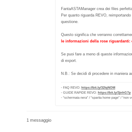
FantaASTAManager crea dei files perfetta
Per quanto riguarda REVO, reimportando i 
questione.
Questo significa che verranno correttament
le informazioni della rose riguardanti: c
Se puoi fare a meno di queste informazion
di export.
N.B.: Se decidi di procedere in maniera 
- FAQ REVO:
https://bit.ly/32lqNOM
- GUIDE RAPIDE REVO:
https://bit.ly/3jnhG7p
- “schermata nera” / “sparita home page” / “non v
1 messaggio