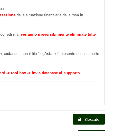
oni.
lizzazione
della situazione finanziaria della rosa in
 corretti ma,
verranno irreversibilmente eliminate tutte
 aiutandoti con il file "logAsta.txt" presente nel pacchetto
rd -> tool box -> invia database al supporto
.
Bloccato