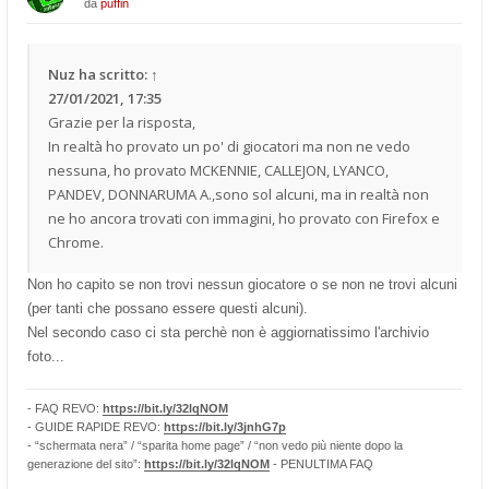
da
puffin
Nuz
ha scritto:
↑
27/01/2021, 17:35
Grazie per la risposta,
In realtà ho provato un po' di giocatori ma non ne vedo
nessuna, ho provato MCKENNIE, CALLEJON, LYANCO,
PANDEV, DONNARUMA A.,sono sol alcuni, ma in realtà non
ne ho ancora trovati con immagini, ho provato con Firefox e
Chrome.
Non ho capito se non trovi nessun giocatore o se non ne trovi alcuni
(per tanti che possano essere questi alcuni).
Nel secondo caso ci sta perchè non è aggiornatissimo l'archivio
foto...
- FAQ REVO:
https://bit.ly/32lqNOM
- GUIDE RAPIDE REVO:
https://bit.ly/3jnhG7p
- “schermata nera” / “sparita home page” / “non vedo più niente dopo la
generazione del sito”:
https://bit.ly/32lqNOM
- PENULTIMA FAQ