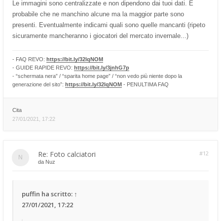
Le immagini sono centralizzate e non dipendono dai tuoi dati. È
probabile che ne manchino alcune ma la maggior parte sono
presenti. Eventualmente indicami quali sono quelle mancanti (ripeto
sicuramente mancheranno i giocatori del mercato invernale...)
- FAQ REVO:
https://bit.ly/32lqNOM
- GUIDE RAPIDE REVO:
https://bit.ly/3jnhG7p
- “schermata nera” / “sparita home page” / “non vedo più niente dopo la
generazione del sito”:
https://bit.ly/32lqNOM
- PENULTIMA FAQ
Cita
27/01/2021, 17:22
Re: Foto calciatori
#12
da
Nuz
puffin
ha scritto:
↑
27/01/2021, 17:22