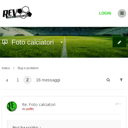
LOGIN
Foto calciatori
Indice
Bug e problemi
1
2
16 messaggi
Re: Foto calciatori
#11
da
puffin
Nuz
ha scritto:
↑