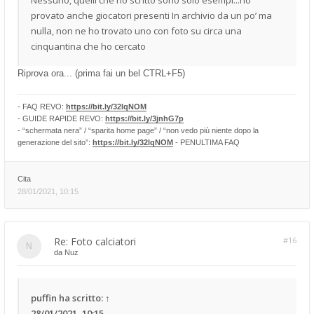
Nessuno, quelli che ho scritto sono solo esempi...ho
provato anche giocatori presenti In archivio da un po’ ma
nulla, non ne ho trovato uno con foto su circa una
cinquantina che ho cercato
Riprova ora... (prima fai un bel CTRL+F5)
- FAQ REVO:
https://bit.ly/32lqNOM
- GUIDE RAPIDE REVO:
https://bit.ly/3jnhG7p
- “schermata nera” / “sparita home page” / “non vedo più niente dopo la
generazione del sito”:
https://bit.ly/32lqNOM
- PENULTIMA FAQ
Cita
28/01/2021, 10:15
Re: Foto calciatori
#16
da
Nuz
puffin
ha scritto:
↑
28/01/2021, 10:15