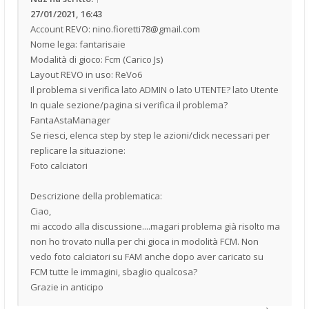
27/01/2021, 16:43
Account REVO:
nino.fioretti78@gmail.com
Nome lega: fantarisaie
Modalità di gioco: Fcm (Carico Js)
Layout REVO in uso: ReVo6
Il problema si verifica lato ADMIN o lato UTENTE? lato Utente
In quale sezione/pagina si verifica il problema?
FantaAstaManager
Se riesci, elenca step by step le azioni/click necessari per
replicare la situazione:
Foto calciatori
Descrizione della problematica:
Ciao,
mi accodo alla discussione....magari problema già risolto ma
non ho trovato nulla per chi gioca in modolità FCM. Non
vedo foto calciatori su FAM anche dopo aver caricato su
FCM tutte le immagini, sbaglio qualcosa?
Grazie in anticipo