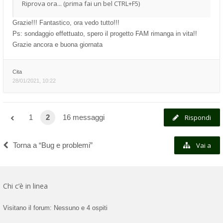
Riprova ora... (prima fai un bel CTRL+F5)
Grazie!!! Fantastico, ora vedo tutto!!!
Ps: sondaggio effettuato, spero il progetto FAM rimanga in vita!!
Grazie ancora e buona giornata
Cita
28/01/2021, 10:22
1
2
16 messaggi
Rispondi
Torna a “Bug e problemi”
Vai a
Chi c’è in linea
Visitano il forum: Nessuno e 4 ospiti