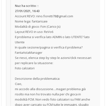
Nuz
ha scritto:
↑
27/01/2021, 16:43
Account REVO:
nino.fioretti78@gmail.com
Nome lega: fantarisaie
Modalità di gioco: Fcm (Carico Js)
Layout REVO in uso: ReVo6
Il problema si verifica lato ADMIN o lato UTENTE? lato
Utente
In quale sezione/pagina si verifica il problema?
FantaAstaManager
Se riesci, elenca step by step le azioni/click necessari
per replicare la situazione:
Foto calciatori
Descrizione della problematica:
Ciao,
mi accodo alla discussione....magari problema già
risolto ma non ho trovato nulla per chi gioca in
modolità FCM. Non vedo foto calciatori su FAM anche
dopo aver caricato su FCM tutte le immagini, sbaglio