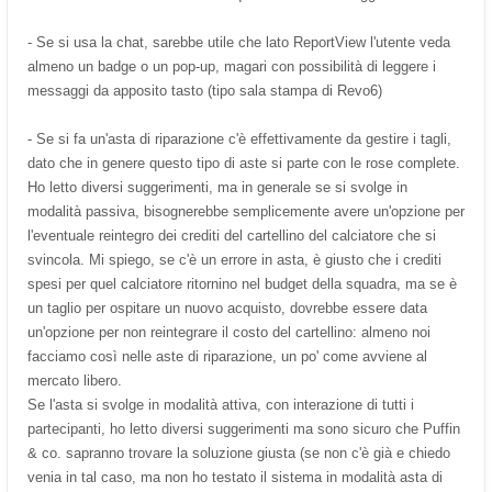
- Se si usa la chat, sarebbe utile che lato ReportView l'utente veda
almeno un badge o un pop-up, magari con possibilità di leggere i
messaggi da apposito tasto (tipo sala stampa di Revo6)
- Se si fa un'asta di riparazione c'è effettivamente da gestire i tagli,
dato che in genere questo tipo di aste si parte con le rose complete.
Ho letto diversi suggerimenti, ma in generale se si svolge in
modalità passiva, bisognerebbe semplicemente avere un'opzione per
l'eventuale reintegro dei crediti del cartellino del calciatore che si
svincola. Mi spiego, se c'è un errore in asta, è giusto che i crediti
spesi per quel calciatore ritornino nel budget della squadra, ma se è
un taglio per ospitare un nuovo acquisto, dovrebbe essere data
un'opzione per non reintegrare il costo del cartellino: almeno noi
facciamo così nelle aste di riparazione, un po' come avviene al
mercato libero.
Se l'asta si svolge in modalità attiva, con interazione di tutti i
partecipanti, ho letto diversi suggerimenti ma sono sicuro che Puffin
& co. sapranno trovare la soluzione giusta (se non c'è già e chiedo
venia in tal caso, ma non ho testato il sistema in modalità asta di