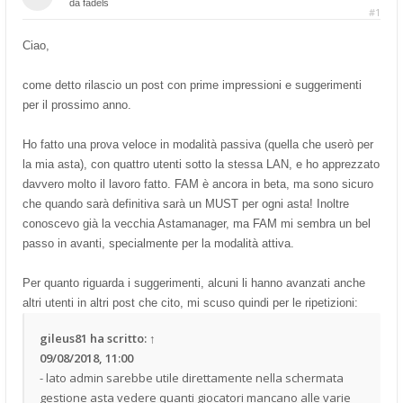
da
fadels
#1
Ciao,
come detto rilascio un post con prime impressioni e suggerimenti
per il prossimo anno.
Ho fatto una prova veloce in modalità passiva (quella che userò per
la mia asta), con quattro utenti sotto la stessa LAN, e ho apprezzato
davvero molto il lavoro fatto. FAM è ancora in beta, ma sono sicuro
che quando sarà definitiva sarà un MUST per ogni asta! Inoltre
conoscevo già la vecchia Astamanager, ma FAM mi sembra un bel
passo in avanti, specialmente per la modalità attiva.
Per quanto riguarda i suggerimenti, alcuni li hanno avanzati anche
altri utenti in altri post che cito, mi scuso quindi per le ripetizioni:
gileus81
ha scritto:
↑
09/08/2018, 11:00
- lato admin sarebbe utile direttamente nella schermata
gestione asta vedere quanti giocatori mancano alle varie