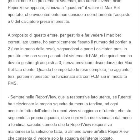
(quindi non è un problema di sistema), lato utente invece, nelle
ReportView appunto, si inizia a "guastare" il valore di Max Bet
riportato, che evidentemente non considera correttamente l'acquisto
a 0 del calciatore preso in prestito.
A proposito di questo errore, per gestirlo e far vedere i max bet
corretti lato utente, ho semplicemente fissato il numero dei portieri a
2 (uno in meno delle rose), segnandomi a parte i calciatori presi in
prestito che non sono passati dal sistema di FAM, che quindi non ha
dovuto gestire gli acquisti a 0, senza provocare discordanze dei Max
Bet lato utente. Quando ho importato le rose complete, ho aggiunto i
terzi portieri in prestito: ha funzionato sia con FCM sia in modalità
FMS.
- Sempre nelle ReportView, quella responsive lato utente, se l'utente
ha selezionato la propria squadra da menu a tendina, ad ogni
acquisto fatto dall'admin la report view si aggiorna e l'utente, che sta
seguendo la propria squadra, deve ogni volta riselezionarla dal menu
a tendina: sarebbe comodo che la ReportView responsive
mantenesse la selezione fatta, o almeno avere un'altra ReportView
che consenta di vedere solo la squadra dell'utente loggato.