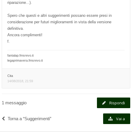
riparazione...).
Spero che questi e altri suggerimenti possano essere presi in
considerazione per futuri miglioramenti in vista della versione
definitiva.
Ancora complimenti!
f.
fantalap.fmsrevo.it
legaprimavera.fmsrevo.it
Cita
14/08/2018, 21:59
1 messaggio
Rispondi
Torna a “Suggerimenti”
Vai a