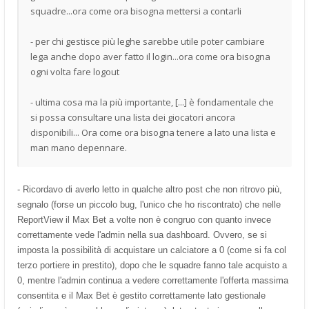
squadre...ora come ora bisogna mettersi a contarli
- per chi gestisce più leghe sarebbe utile poter cambiare
lega anche dopo aver fatto il login...ora come ora bisogna
ogni volta fare logout
- ultima cosa ma la più importante, [...] è fondamentale che
si possa consultare una lista dei giocatori ancora
disponibili... Ora come ora bisogna tenere a lato una lista e
man mano depennare.
- Ricordavo di averlo letto in qualche altro post che non ritrovo più,
segnalo (forse un piccolo bug, l'unico che ho riscontrato) che nelle
ReportView il Max Bet a volte non è congruo con quanto invece
correttamente vede l'admin nella sua dashboard. Ovvero, se si
imposta la possibilità di acquistare un calciatore a 0 (come si fa col
terzo portiere in prestito), dopo che le squadre fanno tale acquisto a
0, mentre l'admin continua a vedere correttamente l'offerta massima
consentita e il Max Bet è gestito correttamente lato gestionale