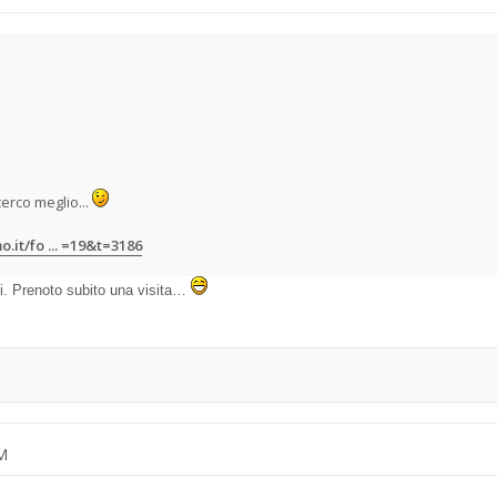
cerco meglio...
it/fo ... =19&t=3186
i. Prenoto subito una visita…
AM