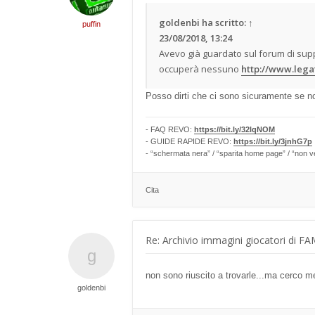
goldenbi
ha scritto:
↑
puffin
23/08/2018, 13:24
Avevo già guardato sul forum di supp
occuperà nessuno
http://www.legaf
Posso dirti che ci sono sicuramente se non
- FAQ REVO:
https://bit.ly/32lqNOM
- GUIDE RAPIDE REVO:
https://bit.ly/3jnhG7p
- “schermata nera” / “sparita home page” / “non v
Cita
Re: Archivio immagini giocatori di F
non sono riuscito a trovarle...ma cerco me
goldenbi