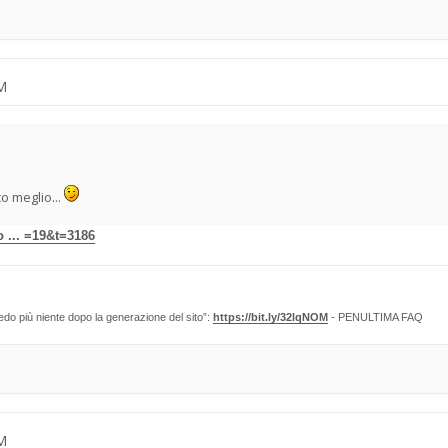
AM
o meglio...
o ... =19&t=3186
edo più niente dopo la generazione del sito”:
https://bit.ly/32lqNOM
- PENULTIMA FAQ
AM