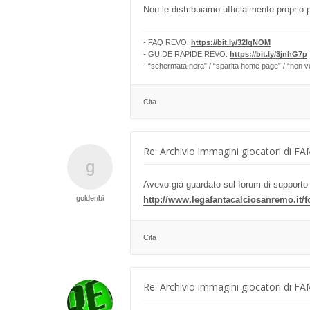
Non le distribuiamo ufficialmente proprio p
- FAQ REVO:
https://bit.ly/32lqNOM
- GUIDE RAPIDE REVO:
https://bit.ly/3jnhG7p
- “schermata nera” / “sparita home page” / “non v
Cita
Re: Archivio immagini giocatori di F
Avevo già guardato sul forum di supporto 
goldenbi
http://www.legafantacalciosanremo.it/fo
Cita
Re: Archivio immagini giocatori di F