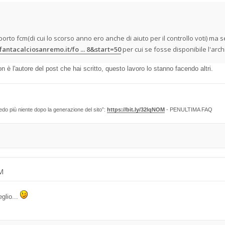
orto fcm(di cui lo scorso anno ero anche di aiuto per il controllo voti) m
antacalciosanremo.it/fo ... 8&start=50
per cui se fosse disponibile l'archivi
 è l'autore del post che hai scritto, questo lavoro lo stanno facendo altri.
edo più niente dopo la generazione del sito”:
https://bit.ly/32lqNOM
- PENULTIMA FAQ
AM
glio...