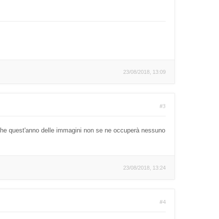
23/08/2018, 13:09
#3
a che quest'anno delle immagini non se ne occuperà nessuno
23/08/2018, 13:24
#4