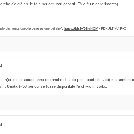
erchè c'è già chi le fa e per altri vari aspetti (FAM è un esperimento)
edo più niente dopo la generazione del sito”:
https://bit.ly/32lqNOM
- PENULTIMA FAQ
AM
fcm(di cui lo scorso anno ero anche di aiuto per il controllo voti) ma sembr
 ... 8&start=50
per cui se fosse disponibile l'archivio in titolo...
AM