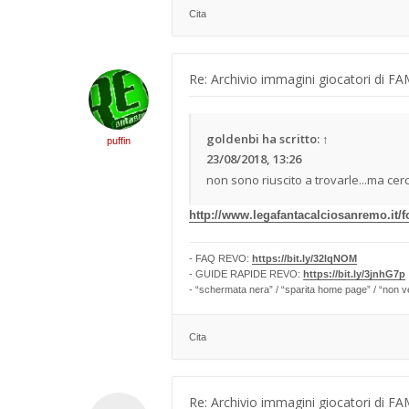
Cita
Re: Archivio immagini giocatori di F
goldenbi
ha scritto:
↑
puffin
23/08/2018, 13:26
non sono riuscito a trovarle...ma cerc
http://www.legafantacalciosanremo.it/f
- FAQ REVO:
https://bit.ly/32lqNOM
- GUIDE RAPIDE REVO:
https://bit.ly/3jnhG7p
- “schermata nera” / “sparita home page” / “non v
Cita
Re: Archivio immagini giocatori di F