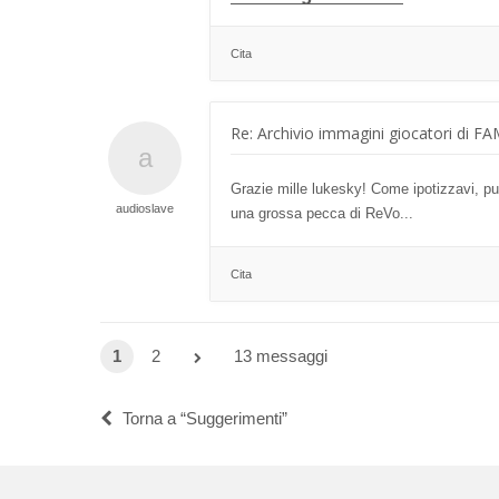
Cita
Re: Archivio immagini giocatori di F
Grazie mille lukesky! Come ipotizzavi, pur
audioslave
una grossa pecca di ReVo...
Cita
1
2
13 messaggi
Torna a “Suggerimenti”