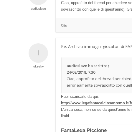
Ciao, approfitto del thread per chiedere
audioslave
sovrascritto con quelle di quest'anno). Gra
Cita
Re: Archivio immagini giocatori di F
audioslave
ha scritto:
↑
lukesky
24/08/2018, 7:30
Ciao, approfitto del thread per chie
erroneamente sovrascritto con quelle
Puoi scaricarlo da qui:
http://www.legafantacalciosanremo.it/f
L'unica cosa, non so se da quest'anno le i
limiti.
FantaLega Piccione