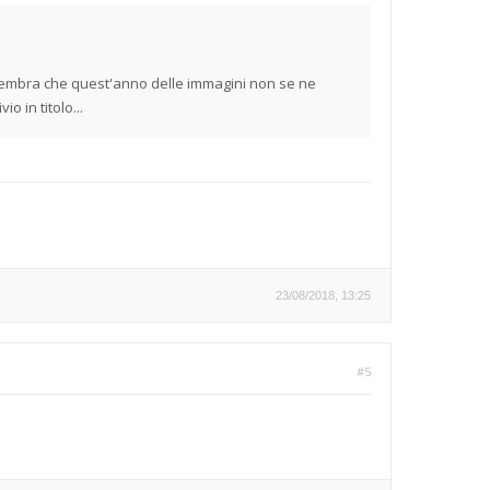
a sembra che quest'anno delle immagini non se ne
o in titolo...
23/08/2018, 13:25
#5