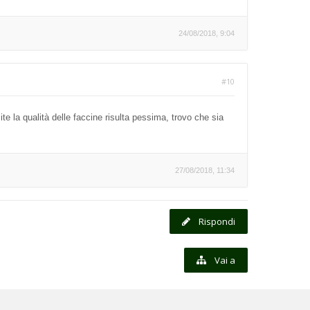
24/08/2018, 9:04
#10
e la qualità delle faccine risulta pessima, trovo che sia
27/08/2018, 11:34
Rispondi
Vai a