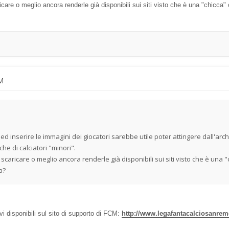
ricare o meglio ancora renderle già disponibili sui siti visto che è una "chicc
AM
 ed inserire le immagini dei giocatori sarebbe utile poter attingere dall'arc
che di calciatori "minori".
a scaricare o meglio ancora renderle già disponibili sui siti visto che è un
a?
rovi disponibili sul sito di supporto di FCM:
http://www.legafantacalciosanremo