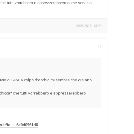
a" che tutti vorrebbero e apprezzerebbero come servizio
23/08/2018, 13:00
#2
hivio di FAM. A colpo d'occhio mi sembra che ci siano
a "chicca" che tutti vorrebbero e apprezzerebbero
.it/fo ... 6e0d0961d6