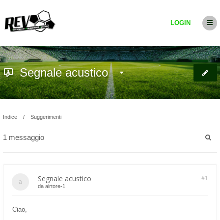
LOGIN
Segnale acustico
Indice
Suggerimenti
1 messaggio
Segnale acustico
#1
da
airtore-1
Ciao,