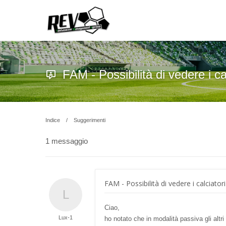
FAM - Possibilità di vedere i ca
Indice
Suggerimenti
1 messaggio
FAM - Possibilità di vedere i calciator
Ciao,
Lux-1
ho notato che in modalità passiva gli altr