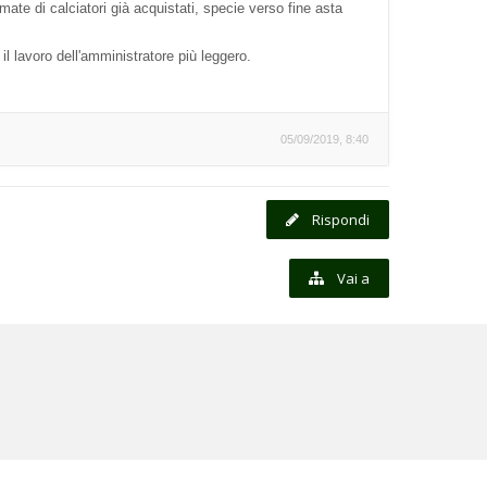
amate di calciatori già acquistati, specie verso fine asta
l lavoro dell'amministratore più leggero.
05/09/2019, 8:40
Rispondi
Vai a