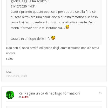
grottaleague
ha scritto:
↑
21/12/2020, 14:31
Ciao!! riprendo questo post solo per sapere se alla fine sei
riuscito a trovare una soluzione a questa tematica e in caso
come hai fatto... vedo sul tuo sito che effettivamente c'è un
menu "formazioni" e mi incuriosiva....
Grazie in anticipo delle info
ciao non ci sono novità ed anche dagli amministratori non c'è stata
riposta
saluti
Cita
10/04/2021, 18:04
Re: Pagina unica di riepilogo formazioni
#6
da
puffin