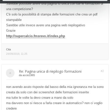
Sarebbe possibile avere una pagina tu unica con tue le formazioni di
una competizione?
C'è solo la possibilità di stampa delle formazioni che crea un pdf
stampabile
Sarebbe utile invece avere una pagina web riepilogativo
Grazie
http://supercalcio.fmsrevo.it/index.php
Cita
24/09/2019, 11:25
Re: Pagina unica di riepilogo formazioni
#2
da
accio1965
non avendo avuto risposte dal basso della mia ignoranza me la sono
creata da solo con dei screenshot delle formazioni inserite
ma tutte le volte la devo creare a mano da solo
ma davvero non si riesce a farla creare in automatico? non ci voglio
credere