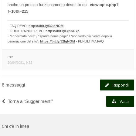
anche un preciso funzionamento descritto qui:
viewtopic.php?
f=10&t=215
- FAQ REVO:
https://bit.ly/32lqNOM
- GUIDE RAPIDE REVO:
https://bit.ly/3jnhG7p
- “schermata nera” / “sparita home page” / “non vedo più niente dopo la
generazione del sito”:
https://bit.ly/32lqNOM
- PENULTIMA FAQ
Cita
20/04/2021, 9:32
6 messaggi
Rispondi
Torna a “Suggerimenti”
Vai a
Chi c’è in linea