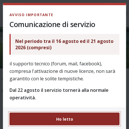
LOGIN
AVVISO IMPORTANTE
Comunicazione di servizio
Nel periodo tra il 16 agosto ed il 21 agosto
Pagina unica di riepilogo formazioni
2026 (compresi)
il supporto tecnico (forum, mail, facebook),
compresa l'attivazione di nuove licenze, non sarà
garantito con le solite tempistiche.
Indice
Suggerimenti
Dal 22 agosto il servizio tornerà alla normale
6 messaggi
operatività.
Pagina unica di riepilogo formazioni
#1
Ho letto
da
accio1965