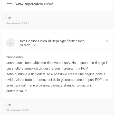
http://www.supercalcio.eu/m/
Cita
22/12/2019, 16:14
Re: Pagina unica di riepilogo formazioni
#3
da
accio1965
buongiorno
anche quest'anno abbiamo rinnovato il servizio in quanto lo ritengo il
piu snello e semplice da gestire con il programma FCM
sono di nuovo a richiedere se è possibile creare una pagina dove si
evidenziano tutte le formazioni della giornata come il report PDF che
si estrare dal menu prossima giornata stampa formazioni
grazie e saluti
Cita
03/10/2020, 10:14