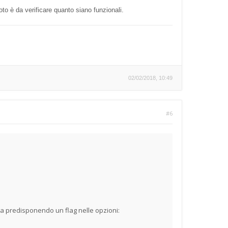
moto è da verificare quanto siano funzionali.
02/02/2018, 10:49
#6
a predisponendo un flag nelle opzioni: