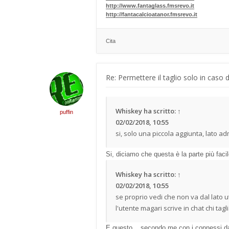
http://www.fantaglass.fmsrevo.it
http://fantacalcioatanor.fmsrevo.it
Cita
Re: Permettere il taglio solo in caso 
Whiskey
ha scritto:
↑
puffin
02/02/2018, 10:55
si, solo una piccola aggiunta, lato ad
Si, diciamo che questa è la parte più facil
Whiskey
ha scritto:
↑
02/02/2018, 10:55
se proprio vedi che non va dal lato ute
l'utente magari scrive in chat chi tagl
E questo... secondo me con i connessi d