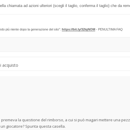
della chiamata ad azioni ulteriori (scegli il taglio, conferma il taglio) che da re
edo più niente dopo la generazione del sito”:
https://bit.ly/32lqNOM
- PENULTIMA FAQ
di acquisto
 premeva la questione del rimborso, a cui si può magari mettere una pezz
do un giocatore? Spunta questa casella.