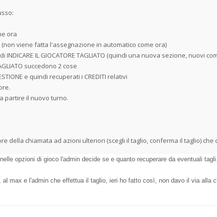
usso:
me ora
o (non viene fatta l'assegnazione in automatico come ora)
tà di INDICARE IL GIOCATORE TAGLIATO (quindi una nuova sezione, nuovi coman
 TAGLIATO succedono 2 cose
ESTIONE e quindi recuperati i CREDITI relativi
ore.
a partire il nuovo turno.
tore della chiamata ad azioni ulteriori (scegli il taglio, conferma il taglio) 
nelle opzioni di gioco l'admin decide se e quanto recuperare da eventuali tagli.
al max e l'admin che effettua il taglio, ieri ho fatto così, non davo il via alla c