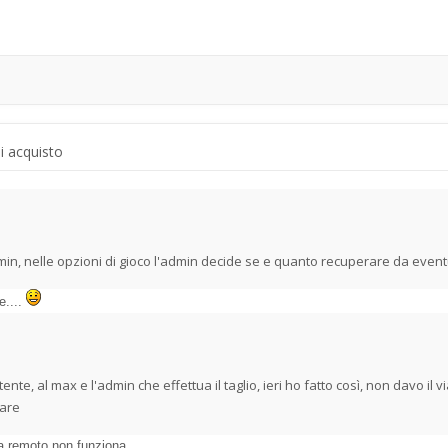
di acquisto
min, nelle opzioni di gioco l'admin decide se e quanto recuperare da eventual
e....
nte, al max e l'admin che effettua il taglio, ieri ho fatto così, non davo il vi
iare
a remoto non funziona.