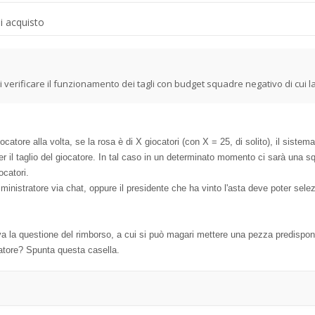
di acquisto
 verificare il funzionamento dei tagli con budget squadre negativo di cui la
catore alla volta, se la rosa è di X giocatori (con X = 25, di solito), il siste
r il taglio del giocatore. In tal caso in un determinato momento ci sarà una sq
ocatori.
nistratore via chat, oppure il presidente che ha vinto l'asta deve poter selezi
 la questione del rimborso, a cui si può magari mettere una pezza predispone
ocatore? Spunta questa casella.