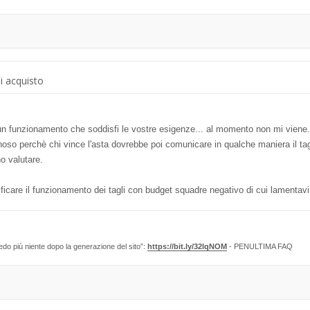
di acquisto
n funzionamento che soddisfi le vostre esigenze... al momento non mi viene.
o perchè chi vince l'asta dovrebbe poi comunicare in qualche maniera il tagl
o valutare.
ficare il funzionamento dei tagli con budget squadre negativo di cui lamentavi 
edo più niente dopo la generazione del sito”:
https://bit.ly/32lqNOM
- PENULTIMA FAQ