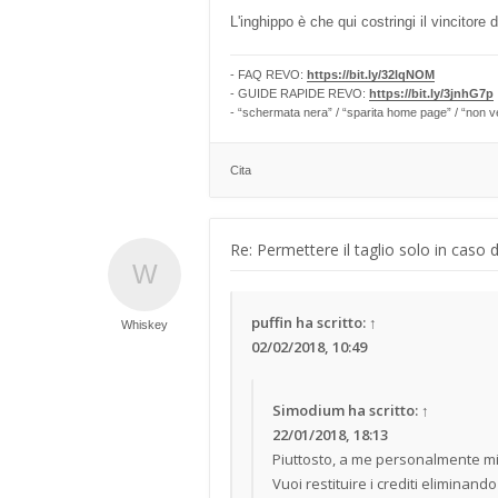
L'inghippo è che qui costringi il vincitore 
- FAQ REVO:
https://bit.ly/32lqNOM
- GUIDE RAPIDE REVO:
https://bit.ly/3jnhG7p
- “schermata nera” / “sparita home page” / “non v
Cita
Re: Permettere il taglio solo in caso 
puffin
ha scritto:
↑
Whiskey
02/02/2018, 10:49
Simodium
ha scritto:
↑
22/01/2018, 18:13
Piuttosto, a me personalmente mi
Vuoi restituire i crediti eliminan