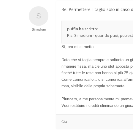
Re: Permettere il taglio solo in caso 
puffin ha scritto:
Simodium
P.s: Simodium - quando puoi, potresti
Sì, ora mi ci metto.
Dato che si taglia sempre e soltanto un gio
rimanere fissa, ma c'è uno slot apposta pe
finché tutte le rose non hanno al più 25 gi
Come comunicarlo... o si comunica all'ammi
rosa, visibile dalla propria schermata.
Piuttosto, a me personalmente mi premeva
Vuoi restituire i crediti eliminando un gi
Cita