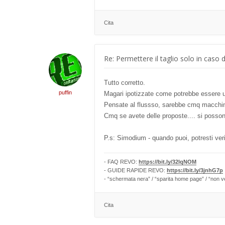
Cita
Re: Permettere il taglio solo in caso 
Tutto corretto.
puffin
Magari ipotizzate come potrebbe essere u
Pensate al flussso, sarebbe cmq macchinos
Cmq se avete delle proposte.... si posson
P.s: Simodium - quando puoi, potresti veri
- FAQ REVO:
https://bit.ly/32lqNOM
- GUIDE RAPIDE REVO:
https://bit.ly/3jnhG7p
- “schermata nera” / “sparita home page” / “non v
Cita