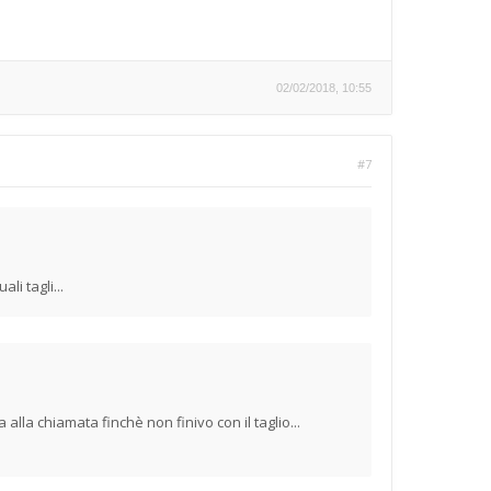
02/02/2018, 10:55
#7
i tagli...
a alla chiamata finchè non finivo con il taglio...