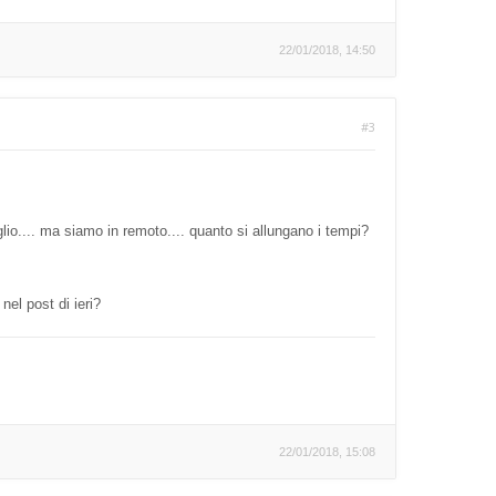
22/01/2018, 14:50
#3
io.... ma siamo in remoto.... quanto si allungano i tempi?
nel post di ieri?
22/01/2018, 15:08