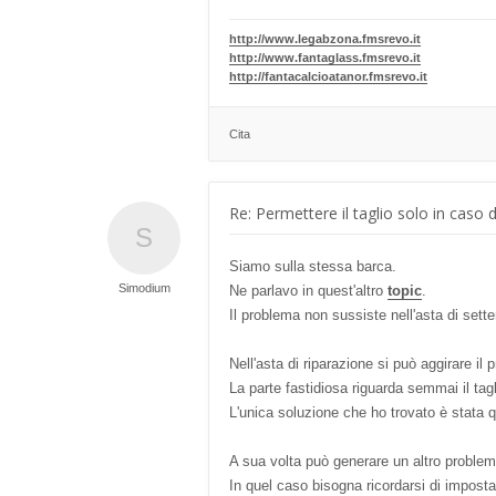
http://www.legabzona.fmsrevo.it
http://www.fantaglass.fmsrevo.it
http://fantacalcioatanor.fmsrevo.it
Cita
Re: Permettere il taglio solo in caso 
Siamo sulla stessa barca.
Simodium
Ne parlavo in quest'altro
topic
.
Il problema non sussiste nell'asta di sett
Nell'asta di riparazione si può aggirare il
La parte fastidiosa riguarda semmai il tag
L'unica soluzione che ho trovato è stata q
A sua volta può generare un altro problema
In quel caso bisogna ricordarsi di impostare