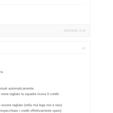
22/01/2018, 11:32
#2
za.
.
mborsati automaticamente.
iene tagliato la squadra riceva 0 crediti.
essere tagliato (nella mia lega non è raro).
 rispecchiare i crediti effettivamente spesi).