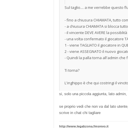
Sul taglio.... a me verrebbe questo fl
- fino a chiusura CHIAMATA, tutto co
- a chiusura CHIAMATA si blocca tutt
- il vincente DEVE AVERE la possibli
- una volta confermato il giocatore
1 - viene TAGLIATO il giocatore in QU
2 - viene ASSEGNATO il nuovo giocat
- Quindi la palla torna all'admin che f
Ti torna?
L'inghippo è che qui costringi il vinci
si, solo una piccola aggiunta, lato admin, 
se proprio vedi che non va dal lato utente, 
scrive in chat chi tagliare
http://www.legabzona.fmsrevo.it