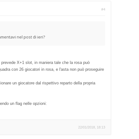
#4
mentavi nel post di ieri?
ma prevede X+1 slot, in maniera tale che la rosa può
uadra con 26 giocatori in rosa, e l'asta non può proseguire
onare un giocatore dal rispettivo reparto della propria
ndo un flag nelle opzioni:
22/01/2018, 18:13