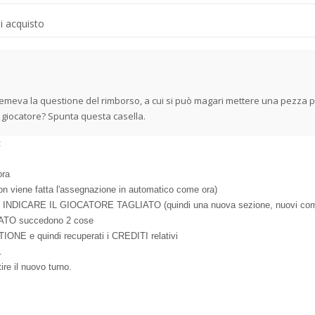
di acquisto
emeva la questione del rimborso, a cui si può magari mettere una pezza p
un giocatore? Spunta questa casella.
:
ora
on viene fatta l'assegnazione in automatico come ora)
di INDICARE IL GIOCATORE TAGLIATO (quindi una nuova sezione, nuovi comandi
LIATO succedono 2 cose
IONE e quindi recuperati i CREDITI relativi
.
tire il nuovo turno.