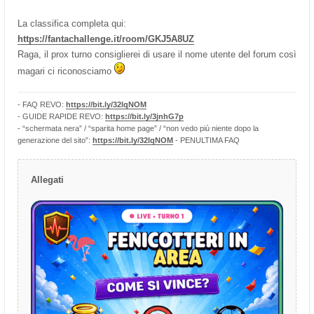
La classifica completa qui:
https://fantachallenge.it/room/GKJ5A8UZ
Raga, il prox turno consiglierei di usare il nome utente del forum così
magari ci riconosciamo
- FAQ REVO:
https://bit.ly/32lqNOM
- GUIDE RAPIDE REVO:
https://bit.ly/3jnhG7p
- “schermata nera” / “sparita home page” / “non vedo più niente dopo la
generazione del sito”:
https://bit.ly/32lqNOM
- PENULTIMA FAQ
Allegati