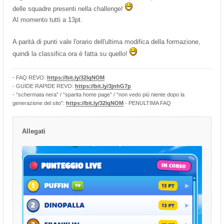
delle squadre presenti nella challenge!
Al momento tutti a 13pt.
A parità di punti vale l'orario dell'ultima modifica della formazione,
quindi la classifica ora è fatta su quello!
- FAQ REVO:
https://bit.ly/32lqNOM
- GUIDE RAPIDE REVO:
https://bit.ly/3jnhG7p
- “schermata nera” / “sparita home page” / “non vedo più niente dopo la
generazione del sito”:
https://bit.ly/32lqNOM
- PENULTIMA FAQ
Allegati