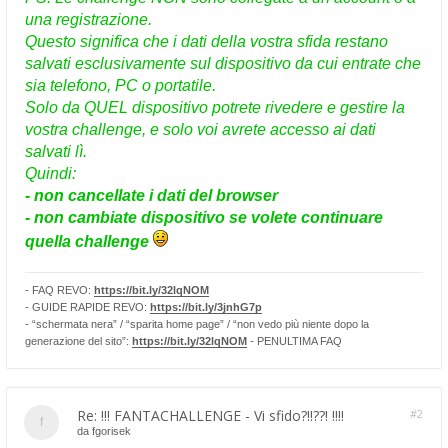
una registrazione.
Questo significa che i dati della vostra sfida restano
salvati esclusivamente sul dispositivo da cui entrate che
sia telefono, PC o portatile.
Solo da QUEL dispositivo potrete rivedere e gestire la
vostra challenge, e solo voi avrete accesso ai dati
salvati lì.
Quindi:
- non cancellate i dati del browser
- non cambiate dispositivo se volete continuare
quella challenge
- FAQ REVO:
https://bit.ly/32lqNOM
- GUIDE RAPIDE REVO:
https://bit.ly/3jnhG7p
- “schermata nera” / “sparita home page” / “non vedo più niente dopo la
generazione del sito”:
https://bit.ly/32lqNOM
- PENULTIMA FAQ
Re: !!! FANTACHALLENGE - Vi sfido?!!??! !!!!
#2
da
fgorisek