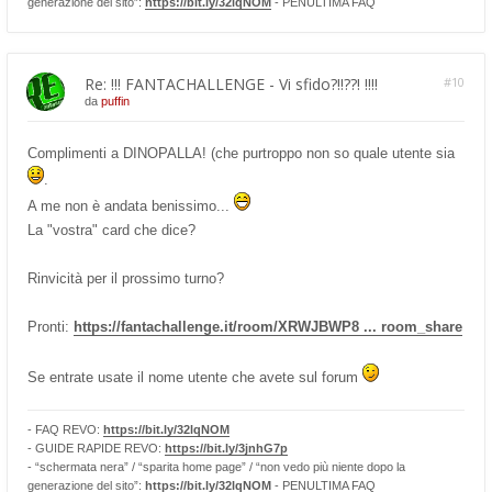
generazione del sito”:
https://bit.ly/32lqNOM
- PENULTIMA FAQ
Re: !!! FANTACHALLENGE - Vi sfido?!!??! !!!!
#10
da
puffin
Complimenti a DINOPALLA! (che purtroppo non so quale utente sia
.
A me non è andata benissimo...
La "vostra" card che dice?
Rinvicità per il prossimo turno?
Pronti:
https://fantachallenge.it/room/XRWJBWP8 ... room_share
Se entrate usate il nome utente che avete sul forum
- FAQ REVO:
https://bit.ly/32lqNOM
- GUIDE RAPIDE REVO:
https://bit.ly/3jnhG7p
- “schermata nera” / “sparita home page” / “non vedo più niente dopo la
generazione del sito”:
https://bit.ly/32lqNOM
- PENULTIMA FAQ