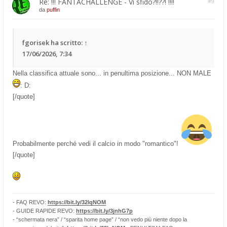
Re: !!! FANTACHALLENGE - Vi sfido?!!??! !!!!
#9
da
puffin
fgorisek
ha scritto:
↑
17/06/2026, 7:34
Nella classifica attuale sono... in penultima posizione... NON MALE
: D:
[/quote]
Probabilmente perché vedi il calcio in modo "romantico"!
[/quote]
- FAQ REVO:
https://bit.ly/32lqNOM
- GUIDE RAPIDE REVO:
https://bit.ly/3jnhG7p
- “schermata nera” / “sparita home page” / “non vedo più niente dopo la