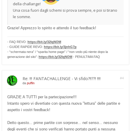
della challange!
Una cosa fuori dagli schemi si prova sempre, e poi si tirano
le somme.
Grazie! Apprezzo lo spirito e attendo il tuo feedback!
- FAQ REVO:
https://bit.ly/32lqNOM
- GUIDE RAPIDE REVO:
https://bit.ly/3jnhG7p
- “schermata nera” / “sparita home page” / “non vedo più niente dopo la
generazione del sito”:
https://bit.ly/32lqNOM
- PENULTIMA FAQ
Re: !!! FANTACHALLENGE - Vi sfido?!!??! !!!!
#4
da
puffin
GRAZIE A TUTTI per la partecipazione!!!
Intanto spero vi divertiate con questa nuova "lettura" delle partite e
aspetto i vostri feedback!
Detto questo... prime partite con sorprese... nel senso... nessuno
degli eventi che si sono verificati hanno portato punti a nessuna