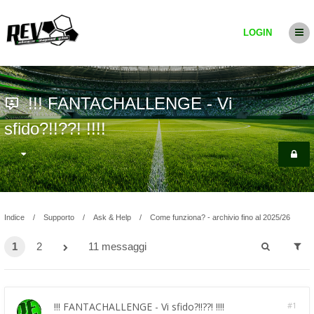
LOGIN
!!! FANTACHALLENGE - Vi
sfido?!!??! !!!!
Indice
Supporto
Ask & Help
Come funziona? - archivio fino al 2025/26
1
2
11 messaggi
!!! FANTACHALLENGE - Vi sfido?!!??! !!!!
#1