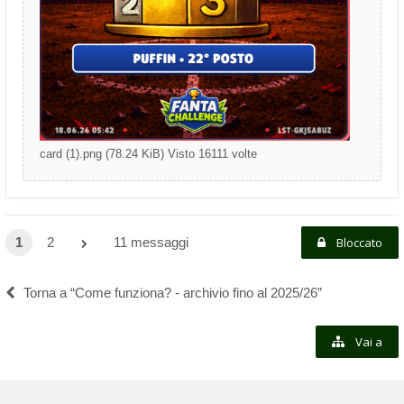
card (1).png (78.24 KiB) Visto 16111 volte
1
2
11 messaggi
Bloccato
Torna a “Come funziona? - archivio fino al 2025/26”
Vai a