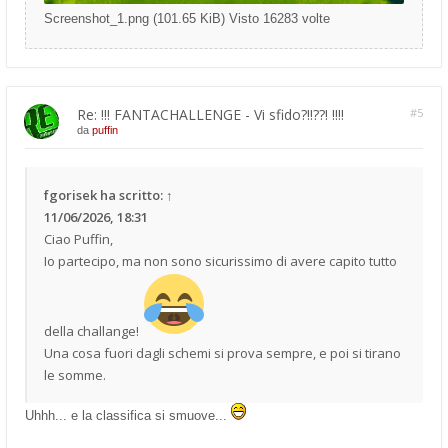
Screenshot_1.png (101.65 KiB) Visto 16283 volte
Re: !!! FANTACHALLENGE - Vi sfido?!!??! !!!!
#5
da
puffin
fgorisek
ha scritto:
↑
11/06/2026, 18:31
Ciao Puffin,
Io partecipo, ma non sono sicurissimo di avere capito tutto
della challange!
Una cosa fuori dagli schemi si prova sempre, e poi si tirano
le somme.
Uhhh... e la classifica si smuove...