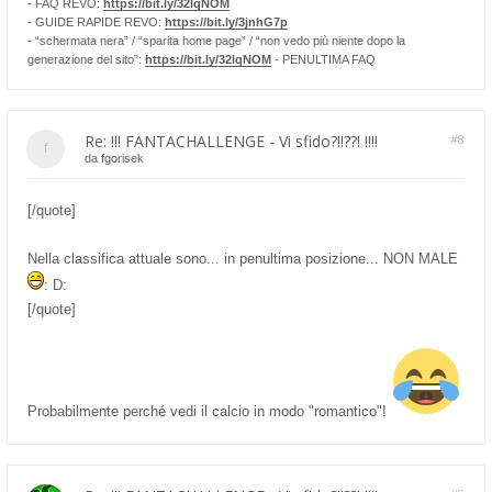
- FAQ REVO:
https://bit.ly/32lqNOM
- GUIDE RAPIDE REVO:
https://bit.ly/3jnhG7p
- “schermata nera” / “sparita home page” / “non vedo più niente dopo la
generazione del sito”:
https://bit.ly/32lqNOM
- PENULTIMA FAQ
Re: !!! FANTACHALLENGE - Vi sfido?!!??! !!!!
#8
da
fgorisek
[/quote]
Nella classifica attuale sono... in penultima posizione... NON MALE
: D:
[/quote]
Probabilmente perché vedi il calcio in modo "romantico"!