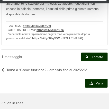
Sicuramente lo saprete già ma oggi, 16 agosto, i quotidiani non
escono in edicola, pertanto, i risultati della prima giornata saranno
disponibili da domani.
- FAQ REVO:
https://bit.ly/32lqNOM
- GUIDE RAPIDE REVO:
https://bit.ly/3jnhG7p
- “schermata nera” / “sparita home page” / “non vedo più niente dopo la
generazione del sito”:
https://bit.ly/32lqNOM
- PENULTIMA FAQ
1 messaggio
Bloccato
Torna a “Come funziona? - archivio fino al 2025/26”
Vai a
Chi c’è in linea