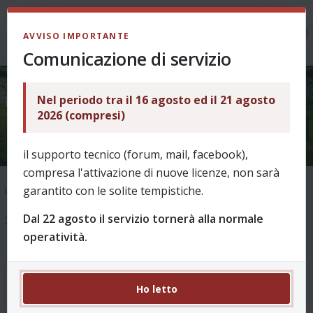
LOGIN
AVVISO IMPORTANTE
Comunicazione di servizio
Nel periodo tra il 16 agosto ed il 21 agosto
Voti prima giornata - 17 Agosto
2026 (compresi)
il supporto tecnico (forum, mail, facebook),
compresa l'attivazione di nuove licenze, non sarà
garantito con le solite tempistiche.
Indice
Supporto
Ask & Help
Come funziona? - archivio fino al 2025/26
Dal 22 agosto il servizio tornerà alla normale
1 messaggio
operatività.
Voti prima giornata - 17 Agosto
#1
Ho letto
da
puffin