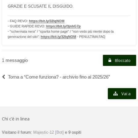
GRAZIE E SCUSATE IL DISGUIDO.
- FAQ REVO:
https://bit.ly/32lqNOM
- GUIDE RAPIDE REVO:
https://bit.ly/3jnhG7p
- “schermata nera” / “sparita home page” / “non vedo più niente dopo la
generazione del sito”:
https://bit.ly/32lqNOM
- PENULTIMA FAQ
1 messaggio
Bloccato
Torna a “Come funziona? - archivio fino al 2025/26”
Vai a
Chi c’è in linea
Visitano il forum:
Majestic-12 [Bot]
e 9 ospiti