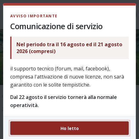
LOGIN
AVVISO IMPORTANTE
Comunicazione di servizio
Nel periodo tra il 16 agosto ed il 21 agosto
IMPORTANTE: WIDGET FEED RSS
2026 (compresi)
- IN FASE DI TEST
il supporto tecnico (forum, mail, facebook),
compresa l'attivazione di nuove licenze, non sarà
garantito con le solite tempistiche.
Dal 22 agosto il servizio tornerà alla normale
Indice
Supporto
Ask & Help
Come funziona? - archivio fino al 2025/26
operatività.
1 messaggio
Ho letto
IMPORTANTE: WIDGET FEED RSS - IN FASE DI TEST