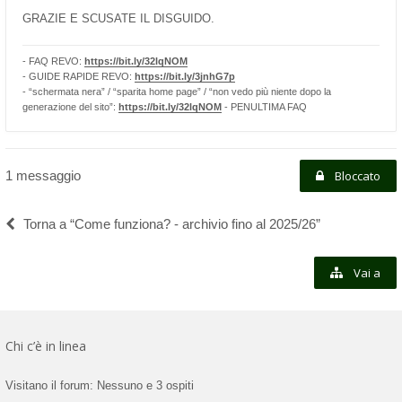
GRAZIE E SCUSATE IL DISGUIDO.
- FAQ REVO:
https://bit.ly/32lqNOM
- GUIDE RAPIDE REVO:
https://bit.ly/3jnhG7p
- “schermata nera” / “sparita home page” / “non vedo più niente dopo la
generazione del sito”:
https://bit.ly/32lqNOM
- PENULTIMA FAQ
1 messaggio
Bloccato
Torna a “Come funziona? - archivio fino al 2025/26”
Vai a
Chi c’è in linea
Visitano il forum: Nessuno e 3 ospiti