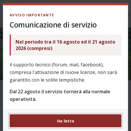
LOGIN
AVVISO IMPORTANTE
Comunicazione di servizio
Nel periodo tra il 16 agosto ed il 21 agosto
IMPORTANTE: WIDGET FEED RSS
2026 (compresi)
- IN FASE DI TEST
il supporto tecnico (forum, mail, facebook),
compresa l'attivazione di nuove licenze, non sarà
garantito con le solite tempistiche.
Dal 22 agosto il servizio tornerà alla normale
Indice
Supporto
Ask & Help
Come funziona? - archivio fino al 2025/26
operatività.
1 messaggio
Ho letto
IMPORTANTE: WIDGET FEED RSS - IN FASE DI TEST