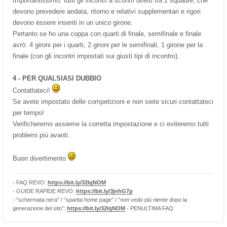
Importantissimo: tutti gli incontri a scontri diretti tra 2 squadre, che
devono prevedere andata, ritorno e relativi supplementari e rigori
devono essere inseriti in un unico girone.
Pertanto se ho una coppa con quarti di finale, semifinale e finale
avrò: 4 gironi per i quarti, 2 gironi per le semifinali, 1 girone per la
finale (con gli incontri impostati sui giusti tipi di incontro).
4 - PER QUALSIASI DUBBIO
Contattateci!
Se avete impostato delle competizioni e non siete sicuri contattateci
per tempo!
Verificheremo assieme la corretta impostazione e ci eviteremo tutti
problemi più avanti.
Buon divertimento
- FAQ REVO:
https://bit.ly/32lqNOM
- GUIDE RAPIDE REVO:
https://bit.ly/3jnhG7p
- “schermata nera” / “sparita home page” / “non vedo più niente dopo la
generazione del sito”:
https://bit.ly/32lqNOM
- PENULTIMA FAQ