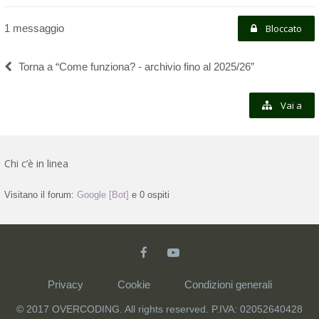
1 messaggio
Bloccato
Torna a “Come funziona? - archivio fino al 2025/26”
Vai a
Chi c’è in linea
Visitano il forum:
Google [Bot]
e 0 ospiti
Privacy
Cookie
Condizioni generali
© 2017 OVERCODING. All rights reserved. P.IVA: 02052640428