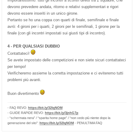
Importantissimo: tutti gli incontri a scontri diretti tra 2 squadre, che
devono prevedere andata, ritorno e relativi supplementari e rigori
devono essere inseriti in un unico girone.
Pertanto se ho una coppa con quarti di finale, semifinale e finale
avrò: 4 gironi per i quarti, 2 gironi per le semifinali, 1 girone per la
finale (con gli incontri impostati sui giusti tipi di incontro).
4 - PER QUALSIASI DUBBIO
Contattateci!
Se avete impostato delle competizioni e non siete sicuri contattateci
per tempo!
Verificheremo assieme la corretta impostazione e ci eviteremo tutti
problemi più avanti.
Buon divertimento
- FAQ REVO:
https://bit.ly/32lqNOM
- GUIDE RAPIDE REVO:
https://bit.ly/3jnhG7p
- “schermata nera” / “sparita home page” / “non vedo più niente dopo la
generazione del sito”:
https://bit.ly/32lqNOM
- PENULTIMA FAQ