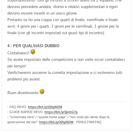
Importantissimo: tutti gli incontri a scontri diretti tra 2 squadre, che
devono prevedere andata, ritorno e relativi supplementari e rigori
devono essere inseriti in un unico girone.
Pertanto se ho una coppa con quarti di finale, semifinale e finale
avrò: 4 gironi per i quarti, 2 gironi per le semifinali, 1 girone per la
finale (con gli incontri impostati sui giusti tipi di incontro).
4 - PER QUALSIASI DUBBIO
Contattateci!
Se avete impostato delle competizioni e non siete sicuri contattateci
per tempo!
Verificheremo assieme la corretta impostazione e ci eviteremo tutti
problemi più avanti.
Buon divertimento
- FAQ REVO:
https://bit.ly/32lqNOM
- GUIDE RAPIDE REVO:
https://bit.ly/3jnhG7p
- “schermata nera” / “sparita home page” / “non vedo più niente dopo la
generazione del sito”:
https://bit.ly/32lqNOM
- PENULTIMA FAQ