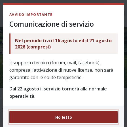
LOGIN
AVVISO IMPORTANTE
Comunicazione di servizio
Nel periodo tra il 16 agosto ed il 21 agosto
IMPORTANTE - per chi CONTINUA
2026 (compresi)
una LEGA o usa COMPETIZIONI
AVANZATE
il supporto tecnico (forum, mail, facebook),
compresa l'attivazione di nuove licenze, non sarà
garantito con le solite tempistiche.
Dal 22 agosto il servizio tornerà alla normale
operatività.
Indice
Supporto
Ask & Help
Come funziona? - archivio fino al 2025/26
1 messaggio
Ho letto