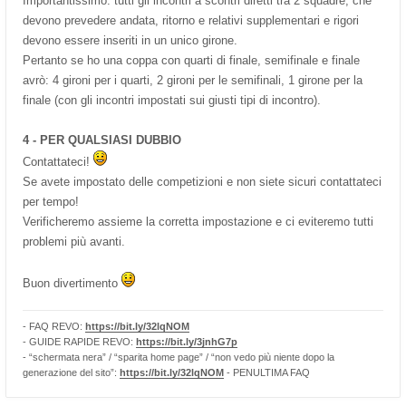
Importantissimo: tutti gli incontri a scontri diretti tra 2 squadre, che
devono prevedere andata, ritorno e relativi supplementari e rigori
devono essere inseriti in un unico girone.
Pertanto se ho una coppa con quarti di finale, semifinale e finale
avrò: 4 gironi per i quarti, 2 gironi per le semifinali, 1 girone per la
finale (con gli incontri impostati sui giusti tipi di incontro).
4 - PER QUALSIASI DUBBIO
Contattateci!
Se avete impostato delle competizioni e non siete sicuri contattateci
per tempo!
Verificheremo assieme la corretta impostazione e ci eviteremo tutti
problemi più avanti.
Buon divertimento
- FAQ REVO:
https://bit.ly/32lqNOM
- GUIDE RAPIDE REVO:
https://bit.ly/3jnhG7p
- “schermata nera” / “sparita home page” / “non vedo più niente dopo la
generazione del sito”:
https://bit.ly/32lqNOM
- PENULTIMA FAQ