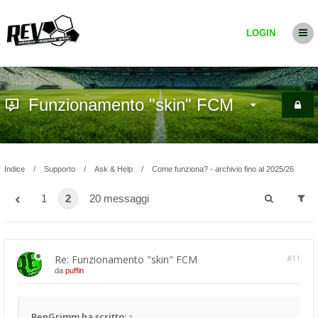
LOGIN
Funzionamento "skin" FCM
Indice
Supporto
Ask & Help
Come funziona? - archivio fino al 2025/26
1
2
20 messaggi
Re: Funzionamento "skin" FCM
#11
da
puffin
BenGrimm
ha scritto:
↑