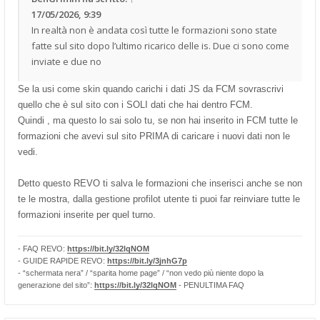
17/05/2026, 9:39
In realtà non è andata così tutte le formazioni sono state
fatte sul sito dopo l’ultimo ricarico delle is. Due ci sono come
inviate e due no
Se la usi come skin quando carichi i dati JS da FCM sovrascrivi
quello che è sul sito con i SOLI dati che hai dentro FCM.
Quindi , ma questo lo sai solo tu, se non hai inserito in FCM tutte le
formazioni che avevi sul sito PRIMA di caricare i nuovi dati non le
vedi.
Detto questo REVO ti salva le formazioni che inserisci anche se non
te le mostra, dalla gestione profilot utente ti puoi far reinviare tutte le
formazioni inserite per quel turno.
- FAQ REVO:
https://bit.ly/32lqNOM
- GUIDE RAPIDE REVO:
https://bit.ly/3jnhG7p
- “schermata nera” / “sparita home page” / “non vedo più niente dopo la
generazione del sito”:
https://bit.ly/32lqNOM
- PENULTIMA FAQ