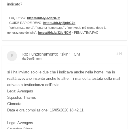
indicato?
- FAQ REVO:
https://bit.ly/32lqNOM
- GUIDE RAPIDE REVO:
https://bit.ly/3jnhG7p
- “schermata nera” / “sparita home page” / “non vedo più niente dopo la
generazione del sito”:
https://bit.ly/32lqNOM
- PENULTIMA FAQ
Re: Funzionamento "skin" FCM
#14
da
BenGrimm
si i ha inviato solo le due che i indicava anche nella home, ma in
realtà avevano inserito anche le altre. Ti mando la testata della mail
arrivata a testionianza dell'invio
Lega: Avengers
Squadra: Tharros
Giornata:
Data e ora compilazione: 16/05/2026 18.42.11
Lega: Avengers