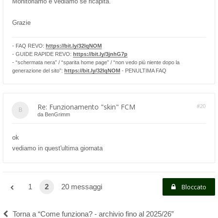
Monitoriamo e vediamo se ricapita.
Grazie
- FAQ REVO:
https://bit.ly/32lqNOM
- GUIDE RAPIDE REVO:
https://bit.ly/3jnhG7p
- “schermata nera” / “sparita home page” / “non vedo più niente dopo la
generazione del sito”:
https://bit.ly/32lqNOM
- PENULTIMA FAQ
Re: Funzionamento "skin" FCM
#20
da
BenGrimm
ok
vediamo in quest'ultima giornata
1
2
20 messaggi
Bloccato
Torna a “Come funziona? - archivio fino al 2025/26”