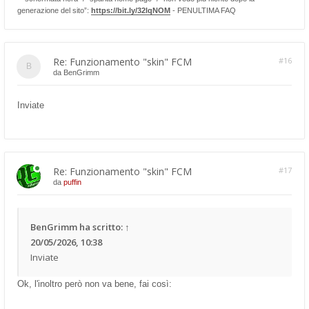
generazione del sito”:
https://bit.ly/32lqNOM
- PENULTIMA FAQ
Re: Funzionamento "skin" FCM
#16
da
BenGrimm
Inviate
Re: Funzionamento "skin" FCM
#17
da
puffin
BenGrimm
ha scritto:
↑
20/05/2026, 10:38
Inviate
Ok, l'inoltro però non va bene, fai così: