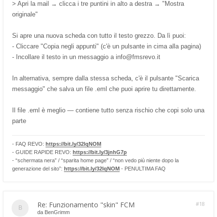
> Apri la mail → clicca i tre puntini in alto a destra → "Mostra
originale"
Si apre una nuova scheda con tutto il testo grezzo. Da lì puoi:
- Cliccare "Copia negli appunti" (c'è un pulsante in cima alla pagina)
- Incollare il testo in un messaggio a
info@fmsrevo.it
In alternativa, sempre dalla stessa scheda, c'è il pulsante "Scarica
messaggio" che salva un file .eml che puoi aprire tu direttamente.
Il file .eml è meglio — contiene tutto senza rischio che copi solo una
parte
- FAQ REVO:
https://bit.ly/32lqNOM
- GUIDE RAPIDE REVO:
https://bit.ly/3jnhG7p
- “schermata nera” / “sparita home page” / “non vedo più niente dopo la
generazione del sito”:
https://bit.ly/32lqNOM
- PENULTIMA FAQ
Re: Funzionamento "skin" FCM
#18
da
BenGrimm