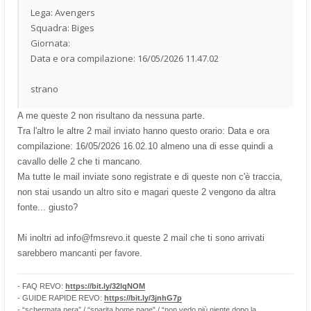
Lega: Avengers
Squadra: Biges
Giornata:
Data e ora compilazione: 16/05/2026 11.47.02
strano
A me queste 2 non risultano da nessuna parte.
Tra l'altro le altre 2 mail inviato hanno questo orario: Data e ora
compilazione: 16/05/2026 16.02.10 almeno una di esse quindi a
cavallo delle 2 che ti mancano.
Ma tutte le mail inviate sono registrate e di queste non c'è traccia,
non stai usando un altro sito e magari queste 2 vengono da altra
fonte... giusto?
Mi inoltri ad
info@fmsrevo.it
queste 2 mail che ti sono arrivati
sarebbero mancanti per favore.
- FAQ REVO:
https://bit.ly/32lqNOM
- GUIDE RAPIDE REVO:
https://bit.ly/3jnhG7p
- “schermata nera” / “sparita home page” / “non vedo più niente dopo la