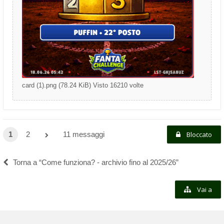
card (1).png (78.24 KiB) Visto 16210 volte
1
2
11 messaggi
Bloccato
Torna a “Come funziona? - archivio fino al 2025/26”
Vai a