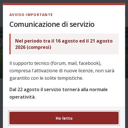
LOGIN
AVVISO IMPORTANTE
Comunicazione di servizio
Nel periodo tra il 16 agosto ed il 21 agosto
!!! FANTACHALLENGE - Vi
2026 (compresi)
sfido?!!??! !!!!
il supporto tecnico (forum, mail, facebook),
compresa l'attivazione di nuove licenze, non sarà
garantito con le solite tempistiche.
Dal 22 agosto il servizio tornerà alla normale
Indice
Supporto
Ask & Help
Come funziona? - archivio fino al 2025/26
operatività.
1
2
11 messaggi
Ho letto
!!! FANTACHALLENGE - Vi sfido?!!??! !!!!
#1