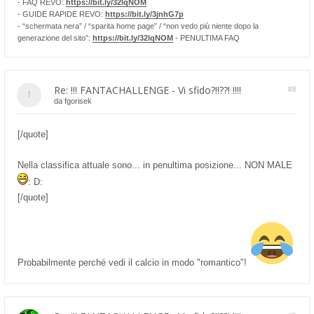
- FAQ REVO:
https://bit.ly/32lqNOM
- GUIDE RAPIDE REVO:
https://bit.ly/3jnhG7p
- “schermata nera” / “sparita home page” / “non vedo più niente dopo la
generazione del sito”:
https://bit.ly/32lqNOM
- PENULTIMA FAQ
Re: !!! FANTACHALLENGE - Vi sfido?!!??! !!!!
#8
da
fgorisek
[/quote]
Nella classifica attuale sono... in penultima posizione... NON MALE
: D:
[/quote]
Probabilmente perché vedi il calcio in modo "romantico"!