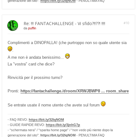
generazione del sito”:
https://bit.ly/32lqNOM
- PENULTIMA FAQ
Re: !!! FANTACHALLENGE - Vi sfido?!!??! !!!!
#10
da
puffin
Complimenti a DINOPALLA! (che purtroppo non so quale utente sia
.
A me non è andata benissimo...
La "vostra" card che dice?
Rinvicità per il prossimo turno?
Pronti:
https://fantachallenge.it/room/XRWJBWP8 ... room_share
Se entrate usate il nome utente che avete sul forum
- FAQ REVO:
https://bit.ly/32lqNOM
- GUIDE RAPIDE REVO:
https://bit.ly/3jnhG7p
- “schermata nera” / “sparita home page” / “non vedo più niente dopo la
generazione del sito”:
https://bit.ly/32lqNOM
- PENULTIMA FAQ