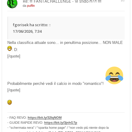
Re: !!! FANTACHALLENGE - Vi sfido?!!??! !!!!
#9
da
puffin
fgorisek
ha scritto:
↑
17/06/2026, 7:34
Nella classifica attuale sono... in penultima posizione... NON MALE
: D:
[/quote]
Probabilmente perché vedi il calcio in modo "romantico"!
[/quote]
- FAQ REVO:
https://bit.ly/32lqNOM
- GUIDE RAPIDE REVO:
https://bit.ly/3jnhG7p
- “schermata nera” / “sparita home page” / “non vedo più niente dopo la