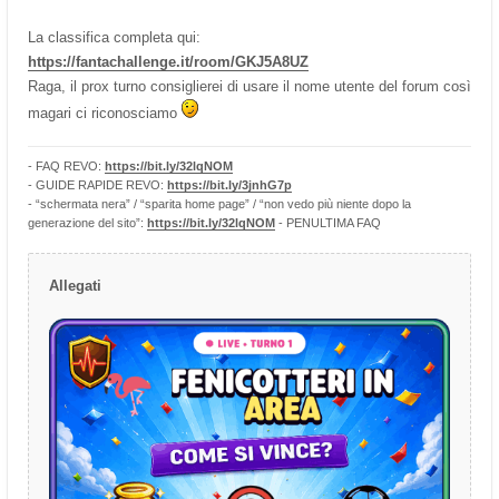
La classifica completa qui:
https://fantachallenge.it/room/GKJ5A8UZ
Raga, il prox turno consiglierei di usare il nome utente del forum così
magari ci riconosciamo
- FAQ REVO:
https://bit.ly/32lqNOM
- GUIDE RAPIDE REVO:
https://bit.ly/3jnhG7p
- “schermata nera” / “sparita home page” / “non vedo più niente dopo la
generazione del sito”:
https://bit.ly/32lqNOM
- PENULTIMA FAQ
Allegati