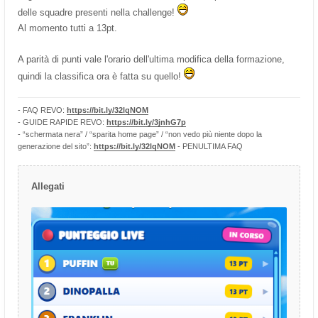
delle squadre presenti nella challenge!
Al momento tutti a 13pt.
A parità di punti vale l'orario dell'ultima modifica della formazione,
quindi la classifica ora è fatta su quello!
- FAQ REVO:
https://bit.ly/32lqNOM
- GUIDE RAPIDE REVO:
https://bit.ly/3jnhG7p
- “schermata nera” / “sparita home page” / “non vedo più niente dopo la
generazione del sito”:
https://bit.ly/32lqNOM
- PENULTIMA FAQ
Allegati