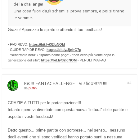
della challange!
Una cosa fuori dagli schemi si prova sempre, e poi si tirano
le somme.
Grazie! Apprezzo lo spirito e attendo il tuo feedback!
- FAQ REVO:
https://bit.ly/32lqNOM
- GUIDE RAPIDE REVO:
https://bit.ly/3jnhG7p
- “schermata nera” / “sparita home page” / “non vedo più niente dopo la
generazione del sito”:
https://bit.ly/32lqNOM
- PENULTIMA FAQ
Re: !!! FANTACHALLENGE - Vi sfido?!!??! !!!!
#4
da
puffin
GRAZIE A TUTTI per la partecipazione!!!
Intanto spero vi divertiate con questa nuova "lettura" delle partite e
aspetto i vostri feedback!
Detto questo... prime partite con sorprese... nel senso... nessuno
degli eventi che si sono verificati hanno portato punti a nessuna