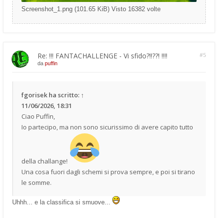
Screenshot_1.png (101.65 KiB) Visto 16382 volte
Re: !!! FANTACHALLENGE - Vi sfido?!!??! !!!!
#5
da
puffin
fgorisek
ha scritto:
↑
11/06/2026, 18:31
Ciao Puffin,
Io partecipo, ma non sono sicurissimo di avere capito tutto
della challange!
Una cosa fuori dagli schemi si prova sempre, e poi si tirano
le somme.
Uhhh... e la classifica si smuove...